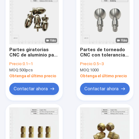
Partes giratorias
Partes de torneado
CNC de aluminio para
CNC con tolerancia
armarios de muebles
de 0,01 mm Servicios
Precio:
0.1~1
Precio:
0.5~3
de precisión de torno
MOQ:
500pcs
MOQ:
1000
CNC personalizados
Obtenga el último precio
Obtenga el último precio
Contactar ahora
Contactar ahora
En casa
Productos
Los videos