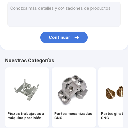
Casas mecanizadas CNC
Dispositivos de calor mecanizados por CNC
Panel delantero de aluminio
Continuar
El aluminio a presión vivienda de la fundición
Dispositivo de calefacción de aluminio fundido a presión
Nuestras Categorías
Disipador de calor de aluminio de la protuberancia
Disipador de calor raspado de la aleta
El sumidero térmico de placas frías
primaveras por encargo
Piezas trabajadas a
Partes mecanizadas
Partes girator
máquina precisión
CNC
CNC