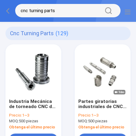
Cnc Turning Parts
(129)
Industria Mecánica
Partes giratorias
de torneado CNC de
industriales de CNC
metales Partes y
Ingeniería de piezas
Precio:
1~3
Precio:
1~3
componentes
giratorias de alta
MOQ:
500 piezas
MOQ:
500 piezas
Fabricación
precisión
Obtenga el último precio
Obtenga el último precio