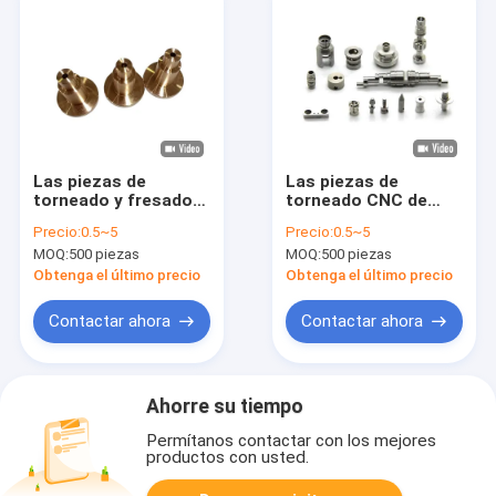
Las piezas de
Las piezas de
torneado y fresado
torneado CNC de
CNC personalizadas
metal
Precio:
0.5~5
Precio:
0.5~5
personalizadas,
MOQ:
500 piezas
MOQ:
500 piezas
pulida, acabado,
perforación, etc.
Obtenga el último precio
Obtenga el último precio
Contactar ahora
Contactar ahora
Ahorre su tiempo
Permítanos contactar con los mejores
productos con usted.