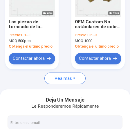
Sobre nosotros
Recorrido por la fábrica
Las piezas de
OEM Custom No
torneado de la
estándares de cobre
Control de calidad
máquina CNC
parafusos enchufes
Precio:
0.1~1
Precio:
0.5~3
manijas y perillas de
tuerca CNC girar
MOQ:
500pcs
MOQ:
1000
satén y acabado de
torno de precisión de
Noticias
níquel de nueces de
mecanizado de
Obtenga el último precio
Obtenga el último precio
satén
piezas de servicio
El blog
Contactar ahora
Contactar ahora
Solicitar una cita
Vea más
Piezas trabajadas a máquina precisión
Deja Un Mensaje
Le Responderemos Rápidamente
Partes mecanizadas CNC
Partes giratorias CNC