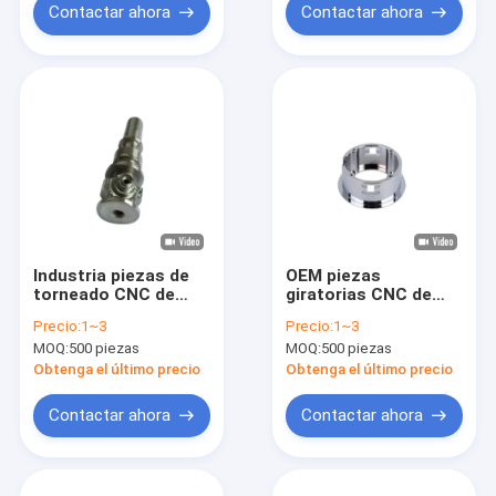
Contactar ahora
Contactar ahora
Industria piezas de
OEM piezas
torneado CNC de
giratorias CNC de
alta resistencia
alta precisión para la
Precio:
1~3
Precio:
1~3
piezas de repuesto
industria automotriz
MOQ:
500 piezas
MOQ:
500 piezas
de máquinas de
/ aeroespacial
torno CNC
Obtenga el último precio
Obtenga el último precio
Contactar ahora
Contactar ahora