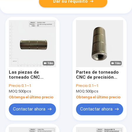
Dar su requisito
Las piezas de
Partes de torneado
torneado CNC
CNC de precisión
cumplen
para cualquier OEM
Precio:
0.1~1
Precio:
0.1~1
perfectamente con
Partes de
MOQ:
500pcs
MOQ:
500pcs
los requisitos de sus
mecanizado CNC y
clientes en BS
manijas y perillas
Obtenga el último precio
Obtenga el último precio
Standard
torcidas
Contactar ahora
Contactar ahora