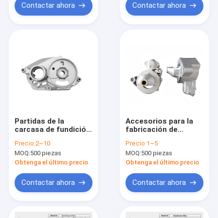
Contactar ahora
Contactar ahora
Partidas de la
Accesorios para la
carcasa de fundición
fabricación de
a presión de aluminio
aluminio y acero
Precio:
2~10
Precio:
1~5
personalizada
MOQ:
500 piezas
MOQ:
500 piezas
Conductividad
térmica del proceso
Obtenga el último precio
Obtenga el último precio
Contactar ahora
Contactar ahora