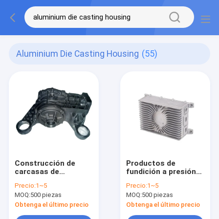
Aluminium Die Casting Housing
(55)
Construcción de
Productos de
carcasas de
fundición a presión
fundición a presión
de aluminio de
Precio:
1~5
Precio:
1~5
de aluminio de
precisión para
MOQ:
500 piezas
MOQ:
500 piezas
precisión
equipos electrónicos
Obtenga el último precio
Obtenga el último precio