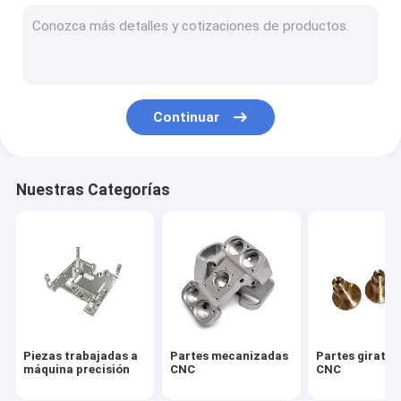
Casas mecanizadas CNC
Dispositivos de calor mecanizados por CNC
Panel delantero de aluminio
Continuar
El aluminio a presión vivienda de la fundición
Dispositivo de calefacción de aluminio fundido a presión
Nuestras Categorías
Disipador de calor de aluminio de la protuberancia
Disipador de calor raspado de la aleta
El sumidero térmico de placas frías
primaveras por encargo
Piezas trabajadas a
Partes mecanizadas
Partes girator
máquina precisión
CNC
CNC