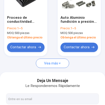
Sobre nosotros
Recorrido por la fábrica
Proceso de
Auto Aluminio
conductividad
fundición a presión
Control de calidad
térmica de la
de la vivienda de la
Precio:
1~5
Precio:
1~5
carcasa de fundición
fábrica de
MOQ:
500 piezas
MOQ:
500 piezas
a presión de aleación
revestimiento en
Noticias
de aluminio
polvo Tratamiento
Obtenga el último precio
Obtenga el último precio
de superficie CE
El blog
Contactar ahora
Contactar ahora
Solicitar una cita
Vea más
Piezas trabajadas a máquina precisión
Deja Un Mensaje
Le Responderemos Rápidamente
Partes mecanizadas CNC
Partes giratorias CNC