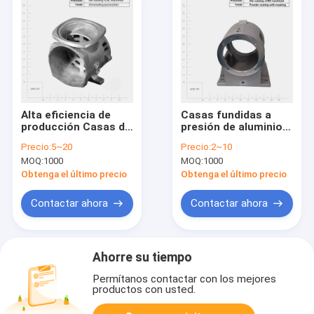
Alta eficiencia de
Casas fundidas a
producción Casas de
presión de aluminio
fundición a presión
con fuerte
Precio:
5~20
Precio:
2~10
de aluminio aleación
resistencia a la
MOQ:
1000
MOQ:
1000
de zinc piezas de
corrosión
fundición a presión
Obtenga el último precio
Obtenga el último precio
para dispositivos
electrónicos
Contactar ahora
Contactar ahora
Ahorre su tiempo
Permítanos contactar con los mejores
productos con usted.