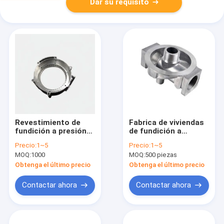
Dar su requisito
Revestimiento de
Fabrica de viviendas
fundición a presión
de fundición a
de aluminio
presión de aluminio
Precio:
1~5
Precio:
1~5
resistente a la
para automóviles
MOQ:
1000
MOQ:
500 piezas
corrosión y asequible
industriales Alta
con superficie
resistencia
Obtenga el último precio
Obtenga el último precio
recubierta de polvo
Ra 1.6
Contactar ahora
Contactar ahora