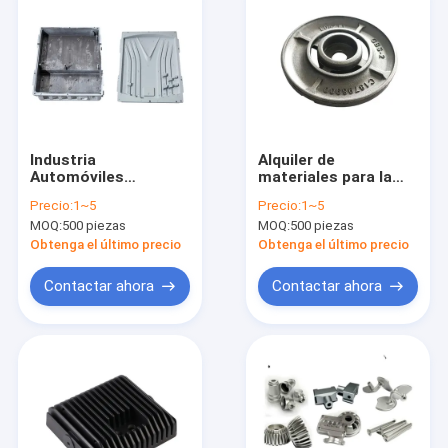
Industria
Alquiler de
Automóviles
materiales para la
Aluminio de fundición
fabricación de
Precio:
1~5
Precio:
1~5
a presión
aluminio industrial
MOQ:
500 piezas
MOQ:
500 piezas
Componentes de la
carcasa Color
Obtenga el último precio
Obtenga el último precio
plateado
Contactar ahora
Contactar ahora
En casa
Productos
Los videos