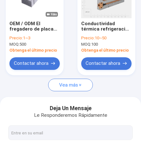
Sobre nosotros
Recorrido por la fábrica
OEM / ODM El
Conductividad
fregadero de placas
térmica refrigeración
Control de calidad
frías con placas de
de placas de metal
Precio:
1~3
Precio:
10~50
aleta térmicamente
frío Sink de calor con
MOQ:
500
MOQ:
100
conductoras
sistema de
Noticias
enfriamiento de
Obtenga el último precio
Obtenga el último precio
líquido
El blog
Contactar ahora
Contactar ahora
Solicitar una cita
Vea más
Piezas trabajadas a máquina precisión
Deja Un Mensaje
Le Responderemos Rápidamente
Partes mecanizadas CNC
Partes giratorias CNC