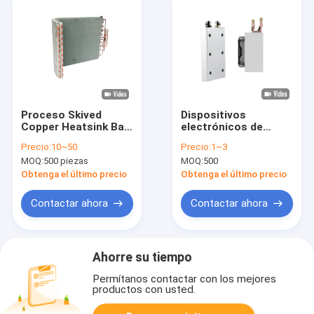
Proceso Skived
Dispositivos
Copper Heatsink Baja
electrónicos de
resistencia térmica
precisión de
Precio:
10~50
Precio:
1~3
para dispositivos
disipadores de calor
MOQ:
500 piezas
MOQ:
500
electrónicos
de placas de frío
industriales
Obtenga el último precio
Obtenga el último precio
personalizados
Contactar ahora
Contactar ahora
Ahorre su tiempo
Permítanos contactar con los mejores
productos con usted.