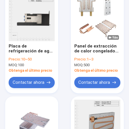
Placa de
Panel de extracción
refrigeración de agua
de calor congelado
de personalización
anodizante de
Precio:
10~50
Precio:
1~3
para el servidor de Ai
disipador de calor de
MOQ:
100
MOQ:
500
GPU Método de
placa fría
disipación de calor
personalizado
Obtenga el último precio
Obtenga el último precio
de conducción
Contactar ahora
Contactar ahora
En casa
Productos
Los videos