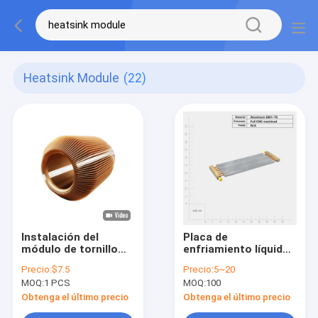
Heatsink Module
(22)
Instalación del
Placa de
módulo de tornillo
enfriamiento líquido
del disipador de calor
de aleación de
Precio:
$7.5
Precio:
5~20
de placa fría para
aluminio Lavabo con
MOQ:
1 PCS
MOQ:
100
refrigeración
caída de baja presión
electrónica
y tubo de cobre
Obtenga el último precio
Obtenga el último precio