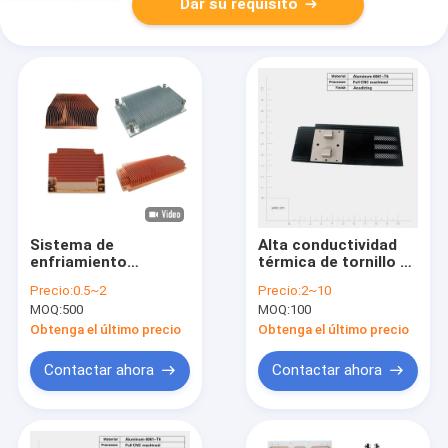
Dar su requisito
Sistema de
Alta conductividad
enfriamiento
térmica de tornillo de
especializado de
montaje de placas
Precio:
0.5~2
Precio:
2~10
placas frías
frías El fregadero
MOQ:
500
MOQ:
100
con opción de
personalización
Obtenga el último precio
Obtenga el último precio
Contactar ahora
Contactar ahora