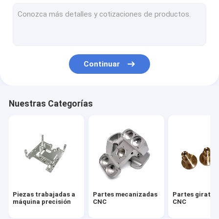
Casas mecanizadas CNC
Dispositivos de calor mecanizados por CNC
Panel delantero de aluminio
Continuar
El aluminio a presión vivienda de la fundición
Dispositivo de calefacción de aluminio fundido a presión
Nuestras Categorías
Disipador de calor de aluminio de la protuberancia
Disipador de calor raspado de la aleta
El sumidero térmico de placas frías
primaveras por encargo
Piezas trabajadas a
Partes mecanizadas
Partes girator
máquina precisión
CNC
CNC