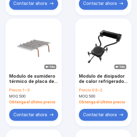
Contactar ahora
Contactar ahora
Modulo de sumidero
Modulo de disipador
térmico de placa de
de calor refrigerado
frío electrónico
personalizado Panel
Precio:
1~3
Precio:
0.5~2
Panel de sumidero
extractor de calor
MOQ:
500
MOQ:
500
térmico helado
congelado
Obtenga el último precio
Obtenga el último precio
Contactar ahora
Contactar ahora