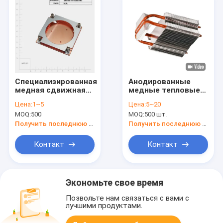
Специализированная
Анодированные
медная сдвижная
медные тепловые
крыльцовая
трубы
Цена:
1~5
Цена:
5~20
тепловая раковина
MOQ:
500
MOQ:
500 шт.
для AMD Intel GPU /
CPU
Получить последнюю цену
Получить последнюю цену
Контакт
Контакт
Экономьте свое время
Позвольте нам связаться с вами с
лучшими продуктами.