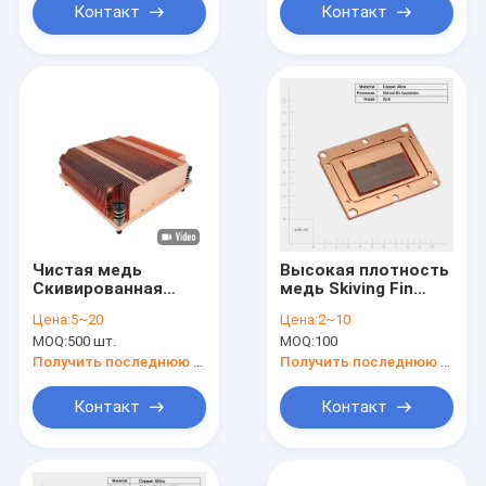
Контакт
Контакт
Чистая медь
Высокая плотность
Скивированная
медь Skiving Fin
тепловая раковина
Тепловая раковина
Цена:
5~20
Цена:
2~10
CNC обработка
Жидкость
MOQ:
500 шт.
MOQ:
100
Процесс настройки
охлаждающий блок
CNC обработки ЦПУ
Получить последнюю цену
Получить последнюю цену
охладитель
Тепловая раковина
Контакт
Контакт