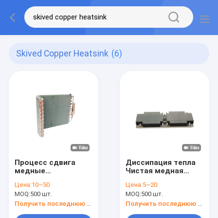
Skived Copper Heatsink
(6)
Процесс сдвига
Диссипация тепла
медные
Чистая медная
теплоотводы
тепловая раковина
Цена:
10~50
Цена:
5~20
низкая тепловая
для охлаждения
MOQ:
500 шт.
MOQ:
500 шт.
устойчивость для
электронных
Получить последнюю цену
Получить последнюю цену
устройств