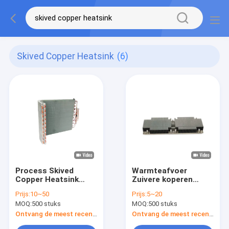
Skived Copper Heatsink
(6)
Process Skived
Warmteafvoer
Copper Heatsink
Zuivere koperen
Lage thermische
koelbak met
Prijs:
10~50
Prijs:
5~20
weerstand Voor
schuifvinger voor
MOQ:
500 stuks
MOQ:
500 stuks
elektronische
koeling
apparaten
Ontvang de meest recente Prijs
Ontvang de meest recente Prijs