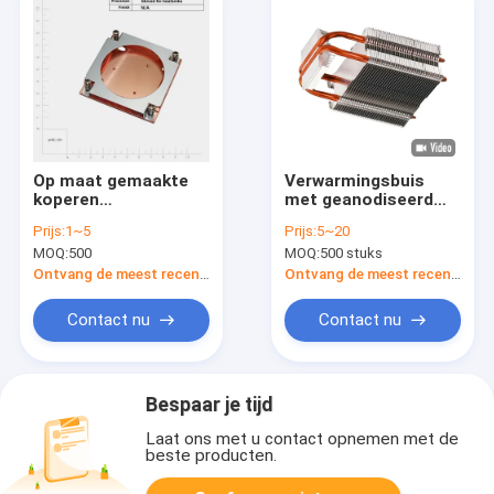
Op maat gemaakte
Verwarmingsbuis
koperen
met geanodiseerd
scheefvinger
koper
Prijs:
1~5
Prijs:
5~20
warmteverzorgingsbak
MOQ:
500
MOQ:
500 stuks
met
schroefverzorgingsbak
Ontvang de meest recente Prijs
Ontvang de meest recente Prijs
voor AMD Intel GPU /
CPU
Contact nu
Contact nu
Bespaar je tijd
Laat ons met u contact opnemen met de
beste producten.