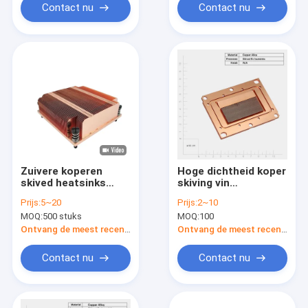
Contact nu
Contact nu
Zuivere koperen
Hoge dichtheid koper
skived heatsinks
skiving vin
CNC-
warmtebak Liquid
Prijs:
5~20
Prijs:
2~10
bewerkingsproces
koeling blok CNC
MOQ:
500 stuks
MOQ:
100
bewerking CPU koeler
Heatsink
Ontvang de meest recente Prijs
Ontvang de meest recente Prijs
Contact nu
Contact nu