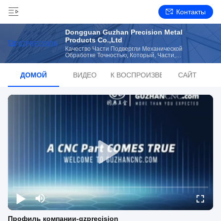
Контакты
Dongguan Guzhan Precision Metal
Products Co.,Ltd
Качество Части Подвергли Механической
Обработке Точностью, Который, Части,
Обрабатываемые С Помощью Станков С ЧПУ
Производитель Из Китая
ДОМОЙ
ВИДЕО
СПИСОК ВОСПРОИЗВЕДЕНИЙ
САЙТ
Профиль компании-gzprecision