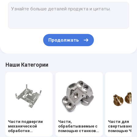
Окружающие корпуса с помощью станков с ЧПУ
Нарушители теплоотвода с помощью станков с ЧПУ
Алюминиевая передняя панель
Продолжать
Алюминиевое снабжение жилищем заливки формы
Сплавленный алюминиевый теплоотводы
Наши Категории
Алюминиевый теплоотвод штранг-прессования
Skived теплоотвод ребра
Теплоотводы на холодной пластине
выполненные на заказ весны
Части подвергли
Части,
Части для
механической
обрабатываемые с
свертывания 
обработке
помощью станков с
помощью ЧП
точностью,
ЧПУ