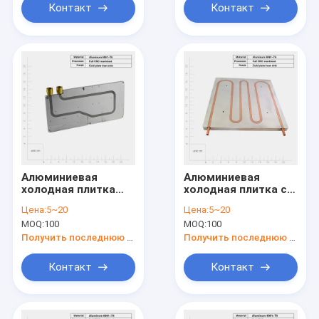
Контакт
Контакт
Алюминиевая
Алюминиевая
холодная плитка
холодная плитка с
тепловая раковина
шрубоустановочным
Цена:
5~20
Цена:
5~20
с высокой
теплоотводом для
MOQ:
100
MOQ:
100
скоростью потока и
оптимизированной
методом монтажа
теплопередачи
Получить последнюю цену
Получить последнюю цену
на винте
Контакт
Контакт