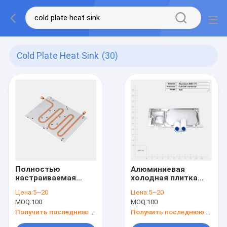
Cold Plate Heat Sink
(30)
Полностью
Алюминиевая
настраиваемая
холодная плитка
проводящая
тепловая раковина
Цена:
5~20
Цена:
5~20
жидкая холодная
с проводящей
MOQ:
100
MOQ:
100
плитка тепловая
теплорассеиванием
раковина для
и варианты
Получить последнюю цену
Получить последнюю цену
электроники
монтажа