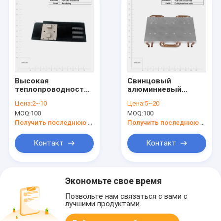
Высокая
Свинцовый
теплопроводность
алюминиевый
винтовой установки
жидкостной
Цена:
2~10
Цена:
5~20
холодной пластины
охлаждающий
MOQ:
100
MOQ:
100
тепловая раковина
холодной пластины
с возможностью
тепловая раковина
Получить последнюю цену
Получить последнюю цену
настройки
для
экстремального
Контакт
Контакт
контроля
температуры
Экономьте свое время
Позвольте нам связаться с вами с
лучшими продуктами.