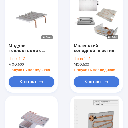
Модуль
Маленький
теплоотвода с
холодной пластины
электронной
тепловая раковина
Цена:
1~3
Цена:
1~3
холодной
Алюминиевый /
MOQ:
500
MOQ:
500
пластиной Модуль
медный материал
теплоотвода с
охлаждающее
Получить последнюю цену
Получить последнюю цену
холодной
решение
теплоотводной
Контакт
Контакт
панелью
Домой
Продукты
видео