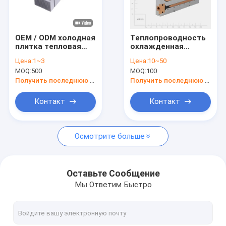
О нас
Экскурсия по заводу
OEM / ODM холодная
Теплопроводность
плитка тепловая
охлажденная
Контроль качества
раковина с
металлическая
Цена:
1~3
Цена:
10~50
теплопроводящей
холодная плитка
MOQ:
500
MOQ:
100
пластинкой
тепловая раковина
Новости
с жидкой системой
Получить последнюю цену
Получить последнюю цену
охлаждения
Блог
Контакт
Контакт
Запросите цитату
Осмотрите больше
Части подвергли механической обработке точностью, к
Оставьте Сообщение
Мы Ответим Быстро
Части, обрабатываемые с помощью станков с ЧПУ
Части для свертывания с помощью ЧПУ