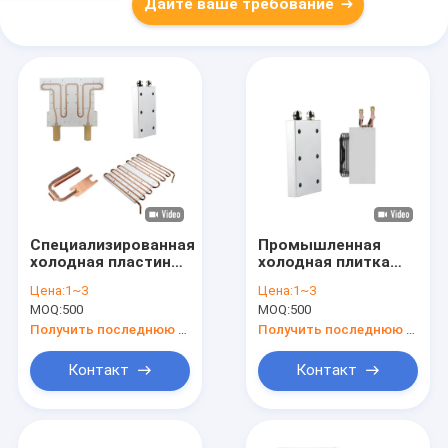
Дайте ваше требование
Специализированная
Промышленная
холодная пластина
холодная плитка
тепловая раковина
теплоотводы
Цена:
1~3
Цена:
1~3
анодирующая
высокоточные
MOQ:
500
MOQ:
500
замороженная
электронные
теплоотводная
устройства на заказ
Получить последнюю цену
Получить последнюю цену
панель
Контакт
Контакт