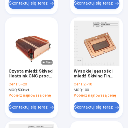
Skontaktuj się teraz
Skontaktuj się teraz
Czysta miedź Skived
Wysokiej gęstości
Heatsink CNC proces
miedź Skiving Fin
obróbki
Grzejnik Płyn
Cena:
5~20
Cena:
2~10
chłodzący Blok
MOQ:
500szt
MOQ:
100
obróbki CNC CPU
Chłodnik Grzejnik
Pobierz najnowszą cenę
Pobierz najnowszą cenę
Skontaktuj się teraz
Skontaktuj się teraz