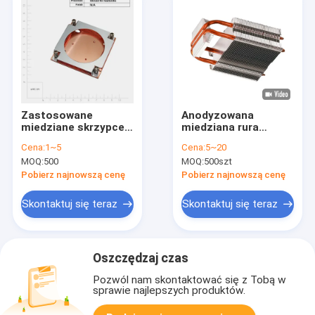
Zastosowane
Anodyzowana
miedziane skrzypce
miedziana rura
grzejnika grzejnika
cieplna zlewkę
Cena:
1~5
Cena:
5~20
grzejnika grzejnika
cieplną rozpraszanie
MOQ:
500
MOQ:
500szt
dla AMD Intel
ciepła
GPU/CPU
Pobierz najnowszą cenę
Pobierz najnowszą cenę
Skontaktuj się teraz
Skontaktuj się teraz
Oszczędzaj czas
Pozwól nam skontaktować się z Tobą w
sprawie najlepszych produktów.