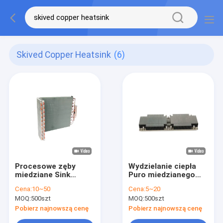
Skived Copper Heatsink
(6)
Procesowe zęby
Wydzielanie ciepła
miedziane Sink
Puro miedzianego
cieplny niska
zlewu cieplnego z
Cena:
10~50
Cena:
5~20
odporność
płetwem skiwowanym
MOQ:
500szt
MOQ:
500szt
termiczna dla
do chłodzenia
urządzeń
Pobierz najnowszą cenę
Pobierz najnowszą cenę
elektronicznych