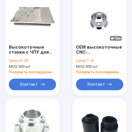
Высокоточные
OEM высокоточные
станки с ЧПУ для
CNC-
обработки
обрабатывающие
Цена:
5~20
Цена:
1~3
теплоотводов с
детали для
MOQ:
500 шт.
MOQ:
500 шт.
штифтом и
автомобильной /
ласточкой
аэрокосмической
Получить последнюю цену
Получить последнюю цену
промышленности
Контакт
Контакт
Домой
Продукты
видео