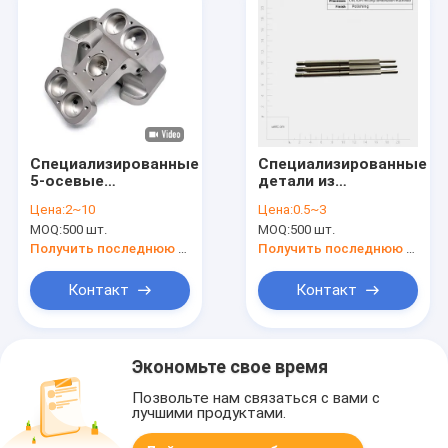
Специализированные
Специализированные
5-осевые
детали из
станкообрабатывающие
нержавеющей
Цена:
2~10
Цена:
0.5~3
детали с высокой
стали
MOQ:
500 шт.
MOQ:
500 шт.
точностью
Получить последнюю цену
Получить последнюю цену
Контакт
Контакт
Экономьте свое время
Позвольте нам связаться с вами с
лучшими продуктами.