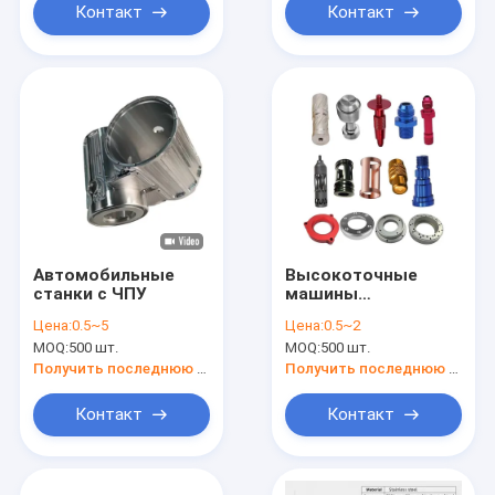
Контакт
Контакт
Автомобильные
Высокоточные
станки с ЧПУ
машины
Автокомпоненты
Цена:
0.5~5
Цена:
0.5~2
Полировка
MOQ:
500 шт.
MOQ:
500 шт.
машинных деталей
с ЧПУ
Получить последнюю цену
Получить последнюю цену
Контакт
Контакт