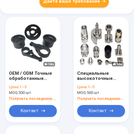
Дайте ваше требование
OEM / ODM Точные
Специальные
обработанные
высокоточные
детали Компоненты
станки с ЧПУ для
Цена:
1~3
Цена:
1~5
CNC фрезерный
полировки сложных
MOQ:
500 шт.
MOQ:
500 шт.
процесс
деталей
Получить последнюю цену
Получить последнюю цену
Контакт
Контакт