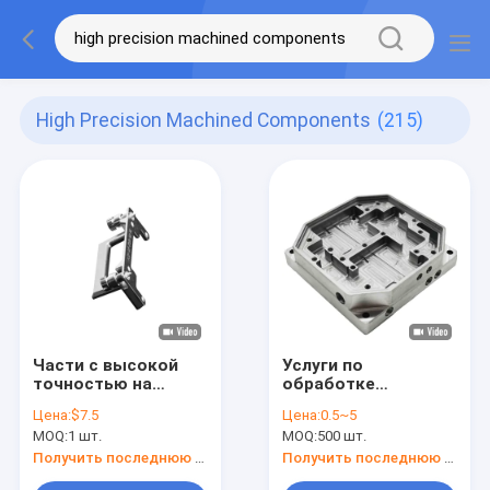
High Precision Machined Components
(215)
Части с высокой
Услуги по
точностью на
обработке
станках с ЧПУ
высокоточных
Цена:
$7.5
Цена:
0.5~5
Компоненты 100-
деталей с ЧПУ
MOQ:
1 шт.
MOQ:
500 шт.
800 мм Ширина
Получить последнюю цену
Получить последнюю цену