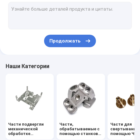
Окружающие корпуса с помощью станков с ЧПУ
Нарушители теплоотвода с помощью станков с ЧПУ
Алюминиевая передняя панель
Продолжать
Алюминиевое снабжение жилищем заливки формы
Сплавленный алюминиевый теплоотводы
Наши Категории
Алюминиевый теплоотвод штранг-прессования
Skived теплоотвод ребра
Теплоотводы на холодной пластине
выполненные на заказ весны
Части подвергли
Части,
Части для
механической
обрабатываемые с
свертывания 
обработке
помощью станков с
помощью ЧП
точностью,
ЧПУ