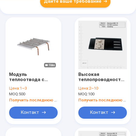
Дайте ваше требование
Модуль
Высокая
теплоотвода с
теплопроводность
электронной
винтовой установки
Цена:
1~3
Цена:
2~10
холодной
холодной пластины
MOQ:
500
MOQ:
100
пластиной Модуль
тепловая раковина
теплоотвода с
с возможностью
Получить последнюю цену
Получить последнюю цену
холодной
настройки
теплоотводной
Контакт
Контакт
панелью