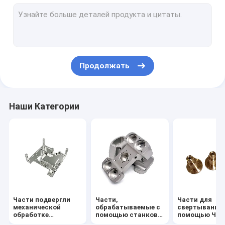
Окружающие корпуса с помощью станков с ЧПУ
Нарушители теплоотвода с помощью станков с ЧПУ
Алюминиевая передняя панель
Продолжать
Алюминиевое снабжение жилищем заливки формы
Сплавленный алюминиевый теплоотводы
Наши Категории
Алюминиевый теплоотвод штранг-прессования
Skived теплоотвод ребра
Теплоотводы на холодной пластине
выполненные на заказ весны
Части подвергли
Части,
Части для
механической
обрабатываемые с
свертывания 
обработке
помощью станков с
помощью ЧП
точностью,
ЧПУ