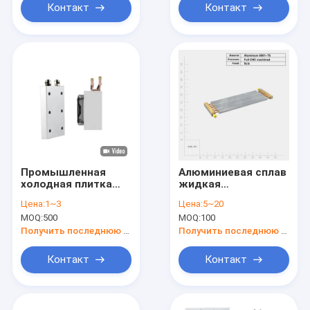
Контакт
Контакт
Промышленная
Алюминиевая сплав
холодная плитка
жидкая
теплоотводы
охлаждающая
Цена:
1~3
Цена:
5~20
высокоточные
плита теплоотводы
MOQ:
500
MOQ:
100
электронные
с пониженным
устройства на заказ
давлением и
Получить последнюю цену
Получить последнюю цену
медным трубкой
Контакт
Контакт