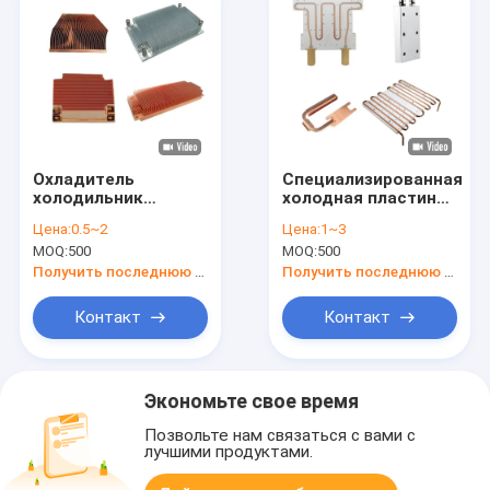
Охладитель
Специализированная
холодильник
холодная пластина
тепловая раковина
тепловая раковина
Цена:
0.5~2
Цена:
1~3
холодная плита
анодирующая
MOQ:
500
MOQ:
500
Специализированная
замороженная
система
теплоотводная
Получить последнюю цену
Получить последнюю цену
охлаждения
панель
Контакт
Контакт
Экономьте свое время
Позвольте нам связаться с вами с
лучшими продуктами.