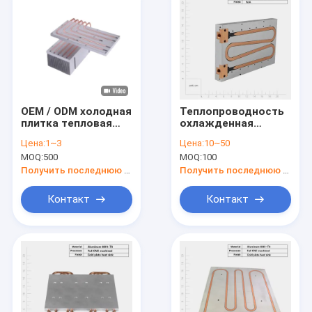
OEM / ODM холодная
Теплопроводность
плитка тепловая
охлажденная
раковина с
металлическая
Цена:
1~3
Цена:
10~50
теплопроводящей
холодная плитка
MOQ:
500
MOQ:
100
пластинкой
тепловая раковина
с жидкой системой
Получить последнюю цену
Получить последнюю цену
охлаждения
Контакт
Контакт
Домой
Продукты
видео