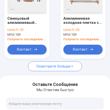
О нас
Экскурсия по заводу
Свинцовый
Алюминиевая
алюминиевый
холодная плитка с
Контроль качества
жидкостной
шрубоустановочным
Цена:
5~20
Цена:
5~20
охлаждающий
теплоотводом для
MOQ:
100
MOQ:
100
холодной пластины
оптимизированной
Новости
тепловая раковина
теплопередачи
Получить последнюю цену
Получить последнюю цену
для
экстремального
Блог
Контакт
Контакт
контроля
температуры
Запросите цитату
Осмотрите больше
Части подвергли механической обработке точностью, к
Оставьте Сообщение
Мы Ответим Быстро
Части, обрабатываемые с помощью станков с ЧПУ
Части для свертывания с помощью ЧПУ