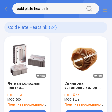
Cold Plate Heatsink
(24)
Легкая холодная
Свинцовая
плитка
установка холодной
теплоотводы
плиты на
Цена:
1~3
Цена:
$7.5
анодированный
теплоотводе для
MOQ:
500
MOQ:
1 шт.
алюминий или
электронного
медный материал
охлаждения
Получить последнюю цену
Получить последнюю цену