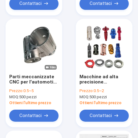
Contattaci
Contattaci
Parti meccanizzate
Macchine ad alta
CNC per l'automotive
precisione
Hardware
Componenti per
Prezzo:
0.5~5
Prezzo:
0.5~2
Componenti
autoveicoli
MOQ:
500 pezzi
MOQ:
500 pezzi
meccanici CNC di
lucidatura parti di
precisione
auto lavorate a CNC
Ottieni l'ultimo prezzo
Ottieni l'ultimo prezzo
Contattaci
Contattaci