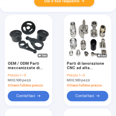
Dai il tuo requisito
OEM / ODM Parti
Parti di lavorazione
meccanizzate di
CNC ad alta
precisione
precisione su misura
Prezzo:
1~3
Prezzo:
1~5
Componenti
lucidare parti
MOQ:
500 pezzi
MOQ:
500 pezzi
processo di
complesse e
fresatura CNC
complesse
Ottieni l'ultimo prezzo
Ottieni l'ultimo prezzo
Contattaci
Contattaci