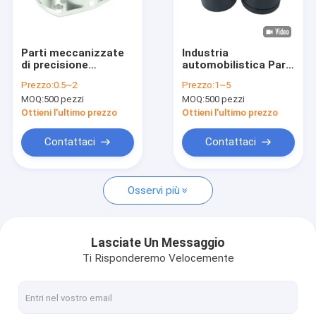
Su di noi
Visita alla fabbrica
Parti meccanizzate
Industria
di precisione
automobilistica Parti
Controllo della qualità
industriale Parti di
lavorate con
Prezzo:
0.5~2
Prezzo:
1~5
precisione liscia di
macchine di
MOQ:
500 pezzi
MOQ:
500 pezzi
alluminio su misura
precisione Prodotti
Notizie
Fresatura / Tornitura
Ottieni l'ultimo prezzo
Ottieni l'ultimo prezzo
CNC
Blog
Contattaci
Contattaci
Chiedi un preventivo
Osservi più
Pezzi meccanici precisione
Lasciate Un Messaggio
Ti Risponderemo Velocemente
Parti meccanizzate CNC
Parti di tornitura CNC