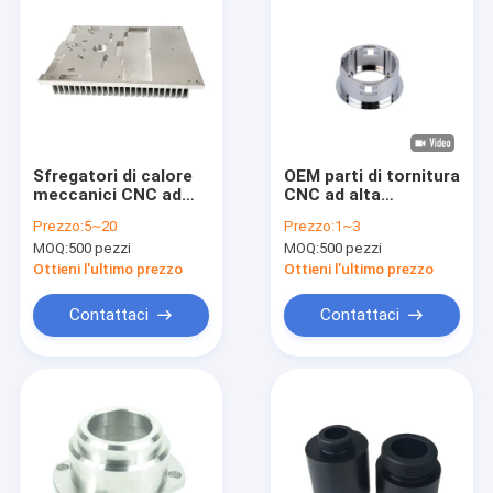
Sfregatori di calore
OEM parti di tornitura
meccanici CNC ad
CNC ad alta
alta precisione Pin
precisione per
Prezzo:
5~20
Prezzo:
1~3
Fin Superficie di
l'industria
MOQ:
500 pezzi
MOQ:
500 pezzi
anodizzazione
automobilistica /
leggera
aerospaziale
Ottieni l'ultimo prezzo
Ottieni l'ultimo prezzo
Contattaci
Contattaci
Casa.
Prodotti
video