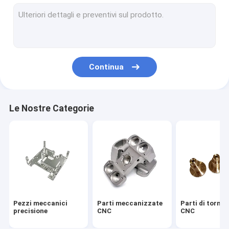
Casche meccanizzate CNC
Dischi termosiferi meccanici a CNC
Pannello anteriore in alluminio
Continua
L'alluminio alloggio della pressofusione
Dispositivo termico in alluminio fuso a pressione
Le Nostre Categorie
Dissipatore di calore di alluminio dell'estrusione
Dissipatore di calore raschiato dell'aletta
Dispositivo termico a piastra fredda
molle su ordine
Pezzi meccanici
Parti meccanizzate
Parti di tornit
precisione
CNC
CNC