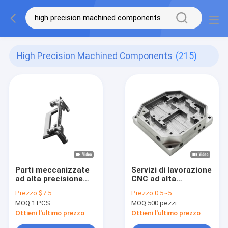
High Precision Machined Components
(215)
Parti meccanizzate
Servizi di lavorazione
ad alta precisione
CNC ad alta
CNC Componenti 100
precisione
Prezzo:
$7.5
Prezzo:
0.5~5
mm-800 mm
MOQ:
1 PCS
MOQ:
500 pezzi
Larghezza
Ottieni l'ultimo prezzo
Ottieni l'ultimo prezzo