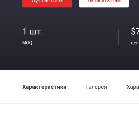
Лучшая Цена
Написать Нам
1 шт.
$
MOQ
цен
Характеристики
Галерея
Хара