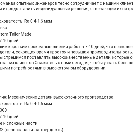
команда опытных инженеров тесно сотрудничает с нашими клиент
я и предоставить индивидуальные решения, отвечающие их потр
ховатость: Ra 0,4-1,6 мкм
овка
tom Tailor Made
7-10 дней
им коротким сроком выполнения работ в 7-10 дней, что позволя
 детали, сокращая время простоя и повышая производительность.
 мы стремимся поставлять высококачественные детали, которые 
наших клиентов.Свяжитесь с нами сегодня, чтобы узнать больше 
шими потребностями в высокоточном оборудовании.
лия: Механические детали высокоточного производства
ховатость: Ra 0,4-1,6 мкм
2008
7-10 дней
е и сложные части
3 (первоначальная твердость)