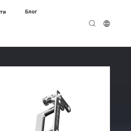
Блог
ти
чностью На Станках С ЧПУ Компоненты 100-800 Мм