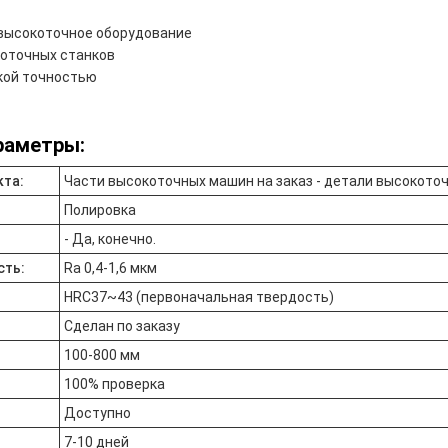
высокоточное оборудование
коточных станков
кой точностью
раметры:
кта:
Части высокоточных машин на заказ - детали высокото
Полировка
- Да, конечно.
сть:
Ra 0,4-1,6 мкм
HRC37~43 (первоначальная твердость)
Сделан по заказу
100-800 мм
100% проверка
Доступно
7-10 дней