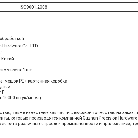
ISO9001:2008
 обработкой
 Hardware Co., LTD.
01
 Китай
о заказа: 1 шт.
е: мешок PE+ картонная коробка
 дней
/T
: 10000 штук/месяц
стью, также известные как части с высокой точностью на заказ,
ты, которые производятся компанией Guzhan Precision Hardware C
зуются в различных отраслях промышленности и приложениях, т