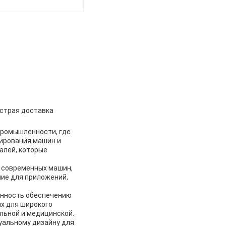
ыстрая доставка
промышленности, где
ирования машин и
алей, которые
и современных машин,
ие для приложений,
енность обеспечению
х для широкого
льной и медицинской.
уальному дизайну для