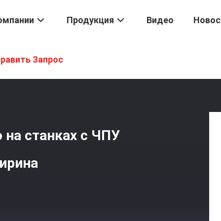
омпании
Продукция
Видео
Новос
анической Обработке Точностью, Который
/
Части С Высокой То
равить Запрос
 на станках с ЧПУ
ирина