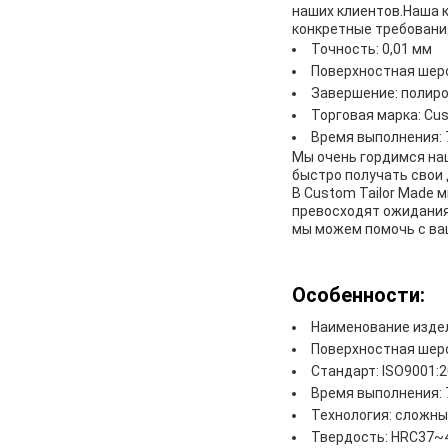
наших клиентов.Наша 
конкретные требовани
Точность: 0,01 мм
Поверхностная шеро
Завершение: полир
Торговая марка: Cus
Время выполнения: 
Мы очень гордимся наш
быстро получать свои
В Custom Tailor Made
превосходят ожидания 
мы можем помочь с ва
Особенности:
Наименование изде
Поверхностная шеро
Стандарт: ISO9001:
Время выполнения: 
Технология: сложны
Твердость: HRC37~4