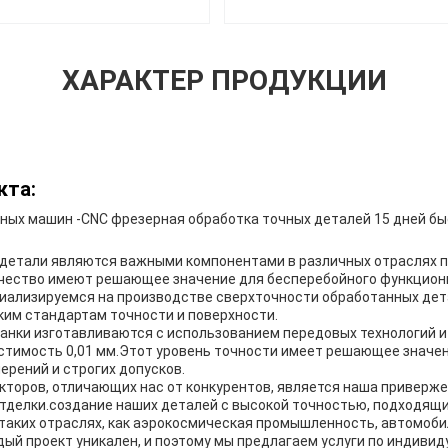
ХАРАКТЕР ПРОДУКЦИИ
кта:
ных машин -
CNC фрезерная обработка точных деталей 15 дней б
детали являются важными компонентами в различных отраслях 
ачество имеют решающее значение для бесперебойного функцион
иализируемся на производстве сверхточности обработанных дет
им стандартам точности и поверхности.
анки изготавливаются с использованием передовых технологий 
тимость 0,01 мм.Этот уровень точности имеет решающее значен
рений и строгих допусков.
кторов, отличающих нас от конкурентов, является наша приверж
тделки.создание наших деталей с высокой точностью, подходящи
 таких отраслях, как аэрокосмическая промышленность, автомоби
ый проект уникален, и поэтому мы предлагаем услуги по индивид