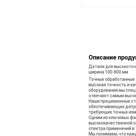
Описание проду
Детали для высокоточ
ширина 100-800 мм
Точные обработанные 
высокая точность и к
оборудования.мы спец
отвечают самым высок
Наши прецизионные ст
обеспечивающих допус
требующих точных изме
Одним из ключевых фа
высококачественной о
спектра применений в
Мы понимаем, что кажд