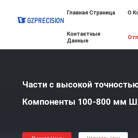
Главная Страница
О К
Контактные
Главная Страница
/
Продукция
/
Части Подвергли Мех
Отп
Ширина
Данные
Части с высокой точностью
Компоненты 100-800 мм Ш