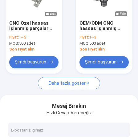
Bizim Hakkımızda
Fabrika turu
CNC Özel hassas
OEM/ODM CNC
işlenmiş parçalar
hassas işlenmiş
Kalite Kontrolü
Nikel kaplama yüzey
parçalar CNC
Fiyat:
1~5
Fiyat:
1~3
bitirme
elektronik bileşenler
MOQ:
500 adet
MOQ:
500 adet
işlemi
Haberler
Son Fiyat alın
Son Fiyat alın
Blog
Şimdi başvurun
Şimdi başvurun
Bir İndirim İste
Daha fazla göster
Hassas İşlenmiş Parçalar
Mesaj Bırakın
Hızlı Cevap Vereceğiz
Cnc İşlenmiş Parçalar
CNC torna parçaları