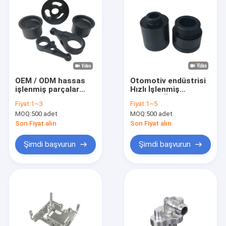
OEM / ODM hassas
Otomotiv endüstrisi
işlenmiş parçalar
Hızlı İşlenmiş
bileşenler CNC
Parçalar Ürünler CNC
Fiyat:
1~3
Fiyat:
1~5
frezeleme işlemi
frezeleme /
MOQ:
500 adet
MOQ:
500 adet
dönüştürme
Son Fiyat alın
Son Fiyat alın
Şimdi başvurun
Şimdi başvurun
Evde
Ürün
Videolar