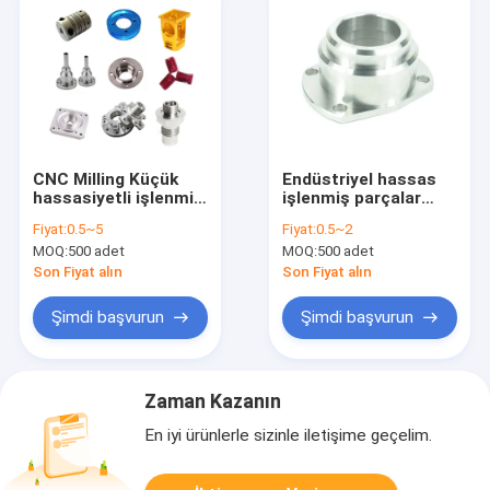
CNC Milling Küçük
Endüstriyel hassas
hassasiyetli işlenmiş
işlenmiş parçalar
parçalar Hizmetleri
pürüzsüz hassas
Fiyat:
0.5~5
Fiyat:
0.5~2
Nikel kaplama bitirme
alüminyum parçalar
MOQ:
500 adet
MOQ:
500 adet
özel
Son Fiyat alın
Son Fiyat alın
Şimdi başvurun
Şimdi başvurun
Zaman Kazanın
En iyi ürünlerle sizinle iletişime geçelim.