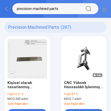
Precision Machined Parts
(287)
Kişisel olarak
CNC Yüksek
tasarlanmış
Hassaslıklı İşlenmiş
paslanmaz çelik
Parçalar Bileşenler
Fiyat:
0.5~3
Fiyat:
$7.5
ocağı hassas
100mm-800mm
MOQ:
500 adet.
MOQ:
1 adet
işlenmiş parçalar
Genişlik
yazıcı için hassas
Son Fiyat alın
Son Fiyat alın
bileşenler