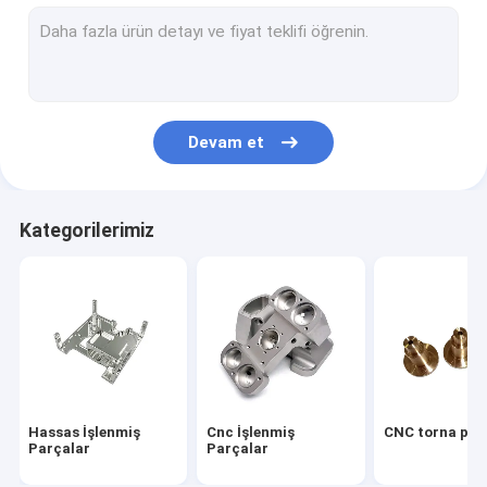
CNC işlenmiş kabuklar
CNC işlenmiş ısı alıcıları
Alüminyum ön panel
Devam et
alüminyum Döküm gövde
Ölçülü Alüminyum Isı Lavabosu
Kategorilerimiz
Alüminyum Ekstrüzyon Isı Emici
Skived Fin Isı Emici
Soğuk plaka ısı lavabosu
özel yapım yaylar
Hassas İşlenmiş
Cnc İşlenmiş
CNC torna par
Parçalar
Parçalar