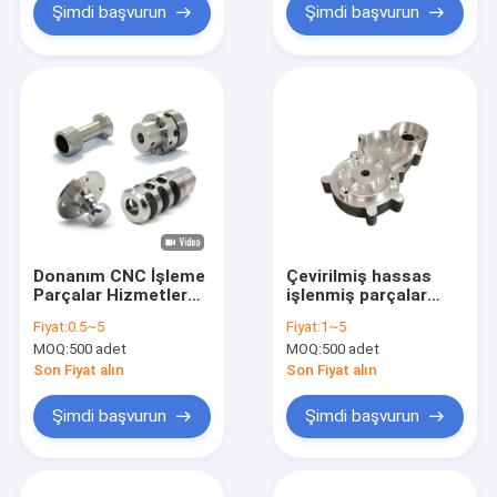
Şimdi başvurun
Şimdi başvurun
Donanım CNC İşleme
Çevirilmiş hassas
Parçalar Hizmetler
işlenmiş parçalar
Endüstrisi Otomotiv
Otomotiv hassas
Fiyat:
0.5~5
Fiyat:
1~5
hassas işleme
mekanik parçalar CE
MOQ:
500 adet
MOQ:
500 adet
Son Fiyat alın
Son Fiyat alın
Şimdi başvurun
Şimdi başvurun