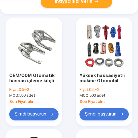
İhtiyacınızı Verin
OEM/ODM Otomatik
Yüksek hassasiyetli
hassas işleme küçük
makine Otomobil
metal parçalar %100
bileşenleri cilalama
Fiyat:
0.5~2
Fiyat:
0.5~2
denetim
CNC işlenmiş araba
MOQ:
500 adet
MOQ:
500 adet
parçaları
Son Fiyat alın
Son Fiyat alın
Şimdi başvurun
Şimdi başvurun