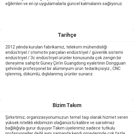
eğilimleri ve en iyi uygulamalarla güncel kalmalarını sağlıyoruz.
Tarihçe
2012 yılında kurulan fabrikamız, telekom mühendisliği
endüstriyel / otomotiv parçaları endüstriyel / güvenlik sistemi
endüstriyel / 3c endüstriyel ürünler konusunda çok zengin bir
deneyime sahiptir.Güney Çin'in Guangdong eyaletinin Dongguan
şehrinde profesyonel bir alüminyum ürün tedarikçisiyiz., CNC
işlenmiş, dökümlü, dışkılanmış ürünler sunarız.
Bizim Takım
Şirketimiz, organizasyonumuzun temel taşı olarak hizmet veren
yüksek nitelikli ekibimizin olağanüstü kalibre ve sarsılmaz
bağlılığıyla gurur duyuyor.Takım üyelerimiz sadece tutkulu
profesyoneller değil aynı zamanda kendi görevlerinde çok fazla