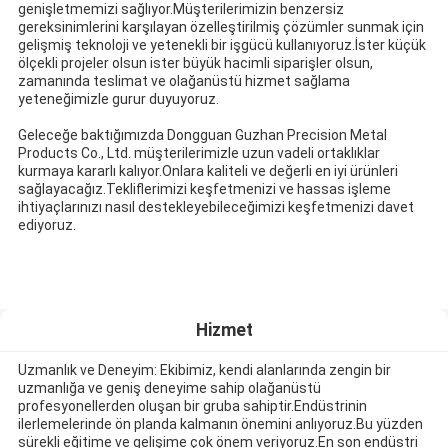
genişletmemizi sağlıyor.Müşterilerimizin benzersiz
gereksinimlerini karşılayan özelleştirilmiş çözümler sunmak için
gelişmiş teknoloji ve yetenekli bir işgücü kullanıyoruz.İster küçük
ölçekli projeler olsun ister büyük hacimli siparişler olsun,
zamanında teslimat ve olağanüstü hizmet sağlama
yeteneğimizle gurur duyuyoruz.
Geleceğe baktığımızda Dongguan Guzhan Precision Metal
Products Co., Ltd. müşterilerimizle uzun vadeli ortaklıklar
kurmaya kararlı kalıyor.Onlara kaliteli ve değerli en iyi ürünleri
sağlayacağız.Tekliflerimizi keşfetmenizi ve hassas işleme
ihtiyaçlarınızı nasıl destekleyebileceğimizi keşfetmenizi davet
ediyoruz.
Hizmet
Uzmanlık ve Deneyim: Ekibimiz, kendi alanlarında zengin bir
uzmanlığa ve geniş deneyime sahip olağanüstü
profesyonellerden oluşan bir gruba sahiptir.Endüstrinin
ilerlemelerinde ön planda kalmanın önemini anlıyoruz.Bu yüzden
sürekli eğitime ve gelişime çok önem veriyoruz.En son endüstri