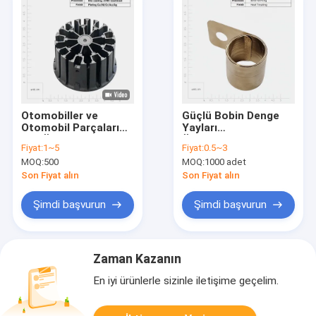
Otomobiller ve
Güçlü Bobin Denge
Otomobil Parçaları
Yayları
için Özel Otomobil
Özelleştirilmiş
Fiyat:
1~5
Fiyat:
0.5~3
Alüminyum Ölçme
Kalınlık 0.2~5mm
MOQ:
500
MOQ:
1000 adet
dökme bileşenleri
Son Fiyat alın
Son Fiyat alın
Şimdi başvurun
Şimdi başvurun
Zaman Kazanın
En iyi ürünlerle sizinle iletişime geçelim.