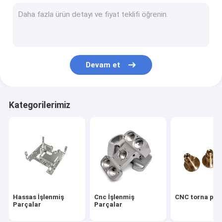
CNC işlenmiş kabuklar
CNC işlenmiş ısı alıcıları
Alüminyum ön panel
Devam et
alüminyum Döküm gövde
Ölçülü Alüminyum Isı Lavabosu
Kategorilerimiz
Alüminyum Ekstrüzyon Isı Emici
Skived Fin Isı Emici
Soğuk plaka ısı lavabosu
özel yapım yaylar
Hassas İşlenmiş
Cnc İşlenmiş
CNC torna par
Parçalar
Parçalar