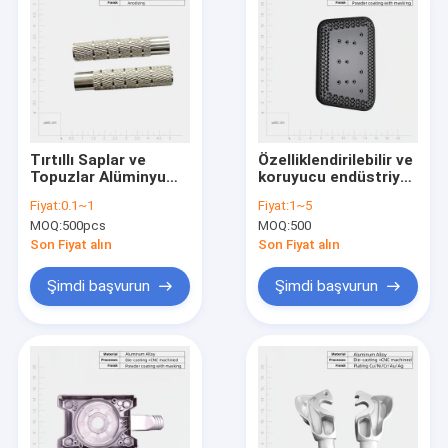
Tırtıllı Saplar ve
Özelliklendirilebilir ve
Topuzlar Alüminyum
koruyucu endüstriyel
Alaşımlı Kör Delikli El
için ölçeklendirme
Fiyat:
0.1~1
Fiyat:
1~5
Somunları
alüminyum ön paneli
MOQ:
500pcs
MOQ:
500
Son Fiyat alın
Son Fiyat alın
Şimdi başvurun
Şimdi başvurun
Evde
Ürün
Videolar