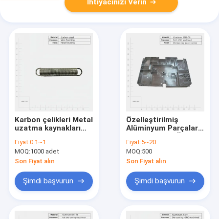
İhtiyacınızı Verin
Karbon çelikleri Metal
Özelleştirilmiş
uzatma kaynakları
Alüminyum Parçalar
Tel şekillendirme
Hızlı Prototip Üretimi
Fiyat:
0.1~1
Fiyat:
5~20
işleme
MOQ:
1000 adet
MOQ:
500
Son Fiyat alın
Son Fiyat alın
Şimdi başvurun
Şimdi başvurun