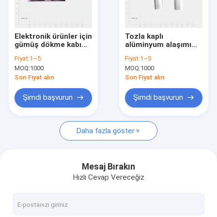
Bizim Hakkımızda
Fabrika turu
Elektronik ürünler için
Tozla kaplı
gümüş dökme kabı
alüminyum alaşımı
Kalite Kontrolü
toz kaplama yüzeyi
ölçekli döküm evleri
Fiyat:
1~5
Fiyat:
1~5
Yüksek korozyon
MOQ:
1000
MOQ:
1000
direnci
Haberler
Son Fiyat alın
Son Fiyat alın
Blog
Şimdi başvurun
Şimdi başvurun
Bir İndirim İste
Daha fazla göster
Hassas İşlenmiş Parçalar
Mesaj Bırakın
Hızlı Cevap Vereceğiz
Cnc İşlenmiş Parçalar
CNC torna parçaları