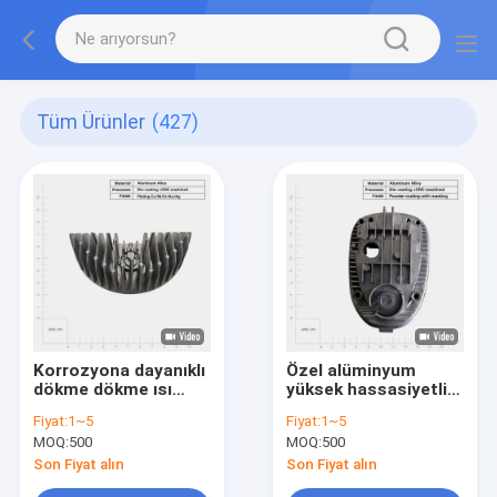
Tüm Ürünler
(427)
Korrozyona dayanıklı
Özel alüminyum
dökme dökme ısı
yüksek hassasiyetli
lavabo / dökme
otomobil parçaları
Fiyat:
1~5
Fiyat:
1~5
alüminyum ısı lavabo
basınç dökme LED ısı
MOQ:
500
MOQ:
500
alıcı otomobil
parçası
Son Fiyat alın
Son Fiyat alın