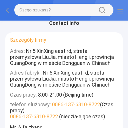
Contact Info
Szczegóły firmy
Adres:
Nr 5 XinXing east rd, strefa
przemysłowa LiuJia, miasto Hengli, prowincja
GuangDong w mieście Dongguan w Chinach
Adres fabryki:
Nr 5 XinXing east rd, strefa
przemysłowa LiuJia, miasto Hengli, prowincja
GuangDong w mieście Dongguan w Chinach
Czas pracy:
8:00-21:00 (Beijing time)
telefon służbowy:
0086-137-6310-8722
(Czas
pracy)
0086-137-6310-8722
(niedziałające czas)
Mr. Alfa zhang