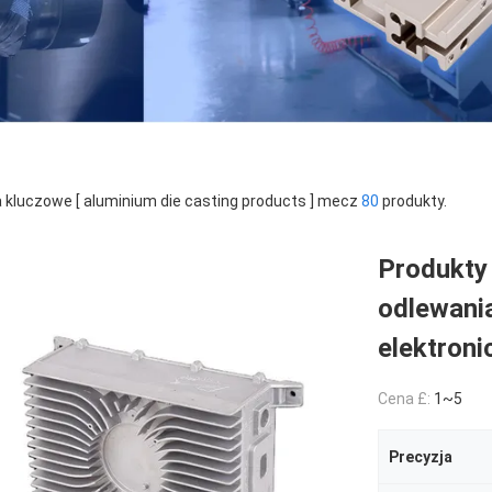
 kluczowe [ aluminium die casting products ] mecz
80
produkty.
Produkty
odlewani
elektroni
Cena £:
1~5
Precyzja