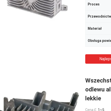
Proces
Przewodnictw
Materiał
Obsługa powi
Najlep
Wszechst
odlewu al
lekkie
Cena £:
1~5