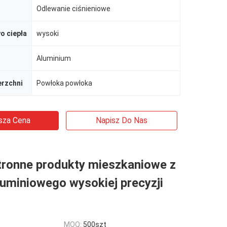
Odlewanie ciśnieniowe
o ciepła
wysoki
Aluminium
erzchni
Powłoka powłoka
sza Cena
Napisz Do Nas
ronne produkty mieszkaniowe z
uminiowego wysokiej precyzji
MOQ:
500szt