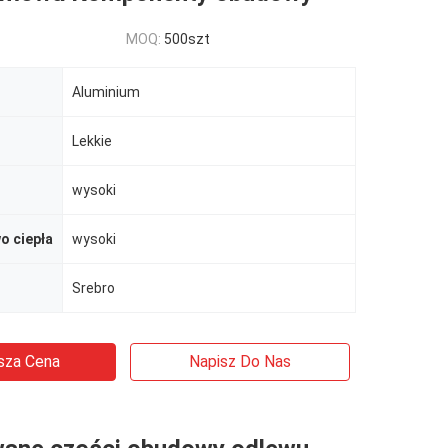
MOQ:
500szt
Aluminium
Lekkie
wysoki
o ciepła
wysoki
Srebro
sza Cena
Napisz Do Nas