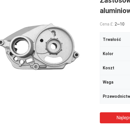
Zastosow
aluminio
Cena £:
2~10
Trwałość
Kolor
Koszt
Waga
Przewodnictw
Najlep