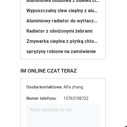
Aluminiowa obudowa z odlewu ciśnieniowego
Wypuszczalny zlew cieplny z aluminium
Aluminiowy radiator do wytłaczania
Radiator z obniżonymi żebrami
Zmywarka cieplna z płytką chłodną
sprężyny robione na zamówienie
IM ONLINE CZAT TERAZ
Osoba kontaktowa :
Alfa zhang
Numer telefonu :
13763108722