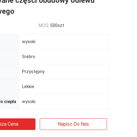
ane części obudowy odlewu
wego
MOQ:
500szt
wysoki
Srebro
Przystępny
Lekkie
o ciepła
wysoki
sza Cena
Napisz Do Nas