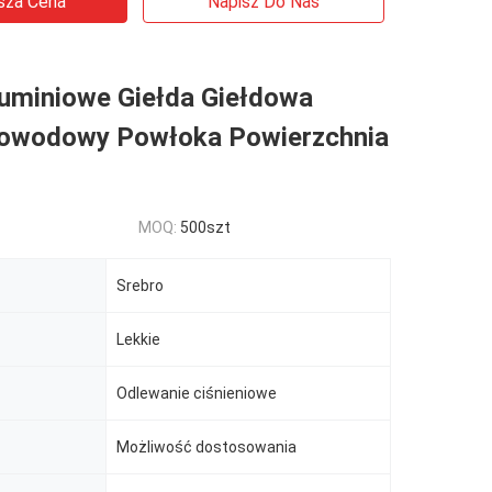
sza Cena
Napisz Do Nas
luminiowe Giełda Giełdowa
owodowy Powłoka Powierzchnia
MOQ:
500szt
Srebro
Lekkie
Odlewanie ciśnieniowe
Możliwość dostosowania