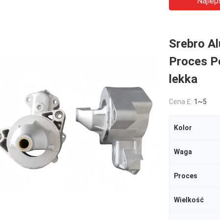
Najlep
Srebro A
Proces P
lekka
Cena £:
1~5
Kolor
Waga
Proces
Wielkość