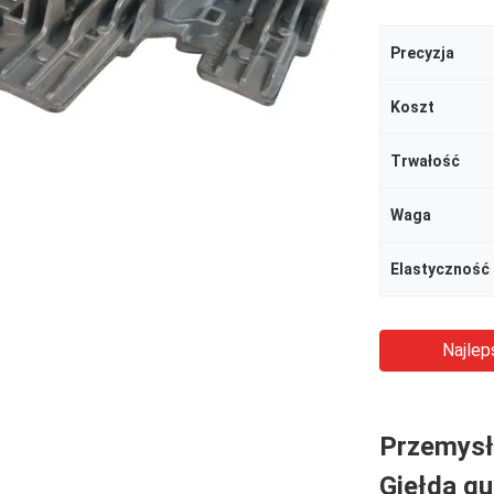
Precyzja
Koszt
Trwałość
Waga
Najlep
Przemys
Giełda 