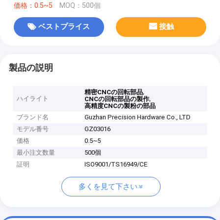
価格：0.5~5
MOQ：500個
ベストプライス
接触
製品の説明
,
精密CNCの回転部品
ハイライト
,
CNCの回転部品の製作
高精度CNCの製粉の部品
ブランド名
Guzhan Precision Hardware Co., LTD
モデル番号
GZ03016
価格
0.5~5
最小注文数量
500個
証明
ISO9001/TS16949/CE
多くを見て下さい