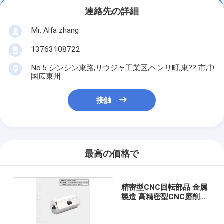
連絡先の詳細
Mr. Alfa zhang
13763108722
No.5 シンシン東路,リウジャ工業区,ヘンリ町,東?? 市,中
国広東州
接触
最高の価格で
精密型CNC回転部品 金属
製造 高精密型CNC磨削部
品