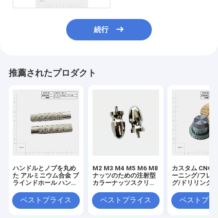
続行
推薦されたプロダクト
ハンドルとノブを丸め
M2 M3 M4 M5 M6 M8
カスタム CNC 
た アルミニウム合金 ブ
ナッツのための注射型
ーニング/フレ
ラインドホール ハンド
カラーナッツスクリュ
グ/ドリリング 
ナッツ
ー
品 CNC 機械部
ビス
ベストプライス
ベストプライス
ベストプラ