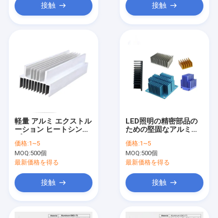
接触
接触
軽量 アルミ エクストル
LED照明の精密部品の
ーション ヒートシンク
ための堅固なアルミニ
プロフィール ヒートシ
ウムエクストルーショ
価格:
1~5
価格:
1~5
ンク エクストルーショ
ン熱槽
MOQ:
500個
MOQ:
500個
ン
最新価格を得る
最新価格を得る
接触
接触