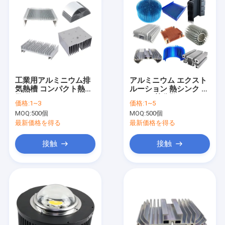
工業用アルミニウム排
アルミニウム エクスト
気熱槽 コンパクト熱分
ルーション 熱シンク シ
散
ルバー 熱分散 アルミニ
価格:
1~3
価格:
1~5
ウム
MOQ:
500個
MOQ:
500個
最新価格を得る
最新価格を得る
接触
接触
家へ
製品
ビデオ