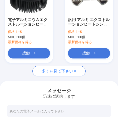
わたしたち に つい て
工場 ツアー
電子アルミニウムエク
汎用 アルミ エクストル
ストルーションヒート
ーションヒートシンク
品質管理
シンクプロファイル ハ
エステティック カスタ
価格:
1~5
価格:
1~5
ードウェア 高精度
マイズされたシルバー
MOQ:
500個
MOQ:
500個
ヒートシンク
ニュース
最新価格を得る
最新価格を得る
ブログ
接触
接触
引金 を 求め て ください
多くを見て下さい
精密によって機械で造られる部品
メッセージ
迅速に返信します
CNC加工部品
CNC回転部品