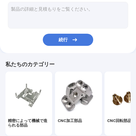
CNC機械製のハウジング
CNC加工された熱吸収器
アルミフロントパネル
続行
アルミニウムはハウジング ダイ カスト
鋳型アルミニウム熱槽
私たちのカテゴリー
アルミニウム放出脱熱器
削られたひれ脱熱器
冷板熱槽
顧客用ばね
精密によって機械で造
CNC加工部品
CNC回転部品
られる部品