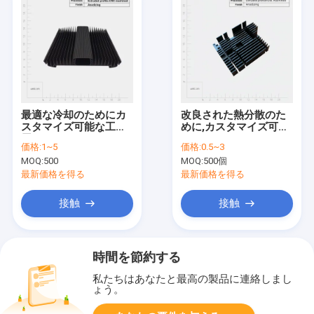
最適な冷却のためにカ
改良された熱分散のた
スタマイズ可能な工業
めに,カスタマイズ可能
用アノジスアルミウム
なアルミニウムエクス
価格:
1~5
価格:
0.5~3
排出熱槽
トルーション熱槽
MOQ:
500
MOQ:
500個
最新価格を得る
最新価格を得る
接触
接触
時間を節約する
私たちはあなたと最高の製品に連絡しまし
ょう。