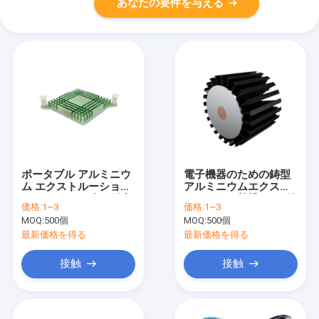
あなたの要件を与える
ポータブル アルミニウ
電子機器のための鋳型
ム エクストルーション
アルミニウムエクスト
ヒートシンク 強い耐腐
ルーション熱槽 CEを使
価格:
1~3
価格:
1~3
蝕性
用
MOQ:
500個
MOQ:
500個
最新価格を得る
最新価格を得る
接触
接触