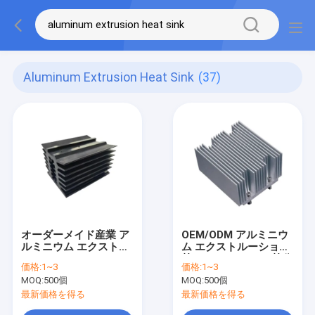
Aluminum Extrusion Heat Sink
(37)
オーダーメイド産業 ア
OEM/ODM アルミニウ
ルミニウム エクストル
ム エクストルーション
ーションヒートシンク
熱シンク シルバー 熱分
価格:
1~3
価格:
1~3
簡単にインストール
散
MOQ:
500個
MOQ:
500個
最新価格を得る
最新価格を得る