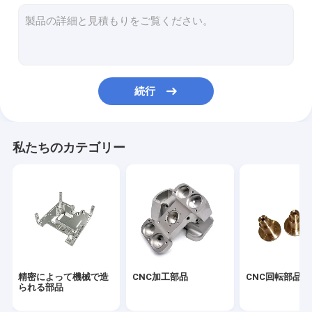
CNC機械製のハウジング
CNC加工された熱吸収器
アルミフロントパネル
続行
アルミニウムはハウジング ダイ カスト
鋳型アルミニウム熱槽
私たちのカテゴリー
アルミニウム放出脱熱器
削られたひれ脱熱器
冷板熱槽
顧客用ばね
精密によって機械で造
CNC加工部品
CNC回転部品
られる部品