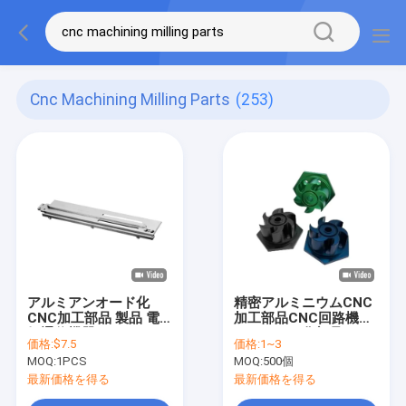
Cnc Machining Milling Parts
(253)
アルミアンオード化
精密アルミニウムCNC
CNC加工部品 製品 電
加工部品CNC回路機械
気通信機器のためのク
のアノイド化部品
価格:
$7.5
価格:
1~3
リアハンドル
MOQ:
1PCS
MOQ:
500個
最新価格を得る
最新価格を得る