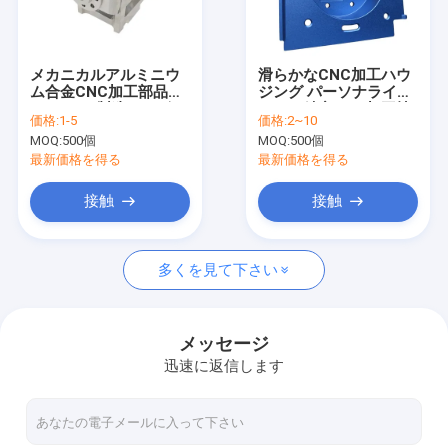
用 機械用 機械用 機械
用 機械用 機械用 機械
わたしたち に つい て
用 機械用 機械用 機械
用 機械用 機械用 機械
工場 ツアー
用 機械用 機械用 機械
メカニカルアルミニウ
滑らかなCNC加工ハウ
用 機械用 機械用 機械
ム合金CNC加工部品
ジング パーソナライズ
用 機械用 機械用 機械
品質管理
OEMCNC製造サービス
された精密CNC加工技
用 機械用 機械用 機械
価格:
1-5
価格:
2~10
術
用 機械用 機械用 機械
MOQ:
500個
MOQ:
500個
ニュース
用 機械用 機械用 機械
最新価格を得る
最新価格を得る
用 機械用 機械用 機械
用 機械用
ブログ
接触
接触
引金 を 求め て ください
多くを見て下さい
精密によって機械で造られる部品
メッセージ
迅速に返信します
CNC加工部品
CNC回転部品