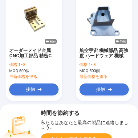
オーダーメイド金属
航空宇宙 機械部品 高強
CNC加工部品 精密CNC
度 ハードウェア 機械加
加工プロセス
工プロセス
価格:
1~3
価格:
1~3
MOQ:
500個
MOQ:
500個
最新価格を得る
最新価格を得る
接触
接触
時間を節約する
私たちはあなたと最高の製品に連絡しまし
ょう。