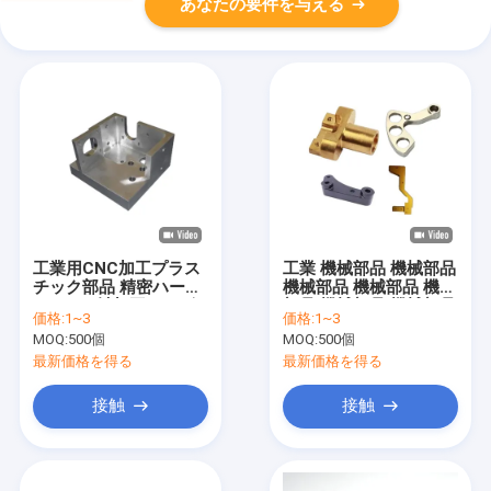
あなたの要件を与える
工業用CNC加工プラス
工業 機械部品 機械部品
チック部品 精密ハード
機械部品 機械部品 機械
ウェア 5軸加工サービ
部品 機械部品 機械部品
価格:
1~3
価格:
1~3
ス
MOQ:
500個
MOQ:
500個
最新価格を得る
最新価格を得る
接触
接触