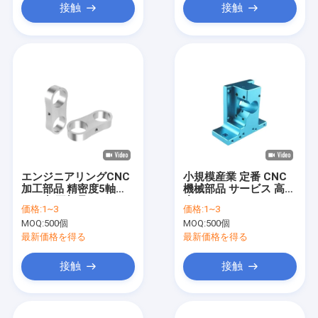
接触
接触
エンジニアリングCNC
小規模産業 定番 CNC
加工部品 精密度5軸
機械部品 サービス 高精
CNC加工部品 CE
度
価格:
1~3
価格:
1~3
MOQ:
500個
MOQ:
500個
最新価格を得る
最新価格を得る
接触
接触