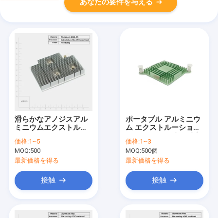
あなたの要件を与える
滑らかなアノジスアル
ポータブル アルミニウ
ミニウムエクストルー
ム エクストルーション
ションヒートシンク ス
ヒートシンク 強い耐腐
価格:
1~5
価格:
1~3
クロールマウント耐腐
蝕性
MOQ:
500
MOQ:
500個
蝕性
最新価格を得る
最新価格を得る
接触
接触