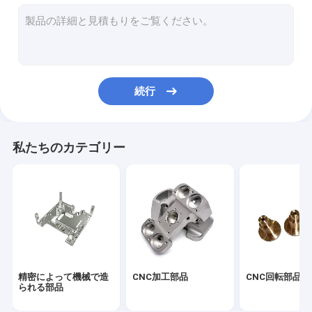
CNC機械製のハウジング
CNC加工された熱吸収器
アルミフロントパネル
続行
アルミニウムはハウジング ダイ カスト
鋳型アルミニウム熱槽
私たちのカテゴリー
アルミニウム放出脱熱器
削られたひれ脱熱器
冷板熱槽
顧客用ばね
精密によって機械で造
CNC加工部品
CNC回転部品
られる部品