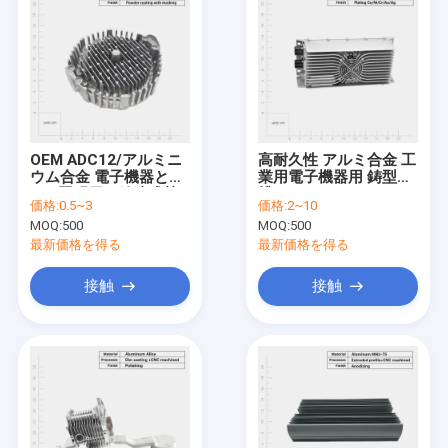
OEM ADC12/アルミニ
高耐久性 アルミ合金 工
ウム合金 電子機器と
業用電子機器用 鋳型熱
LED照明用の鋳造式熱
槽
価格:
0.5~3
価格:
2~10
槽
MOQ:
500
MOQ:
500
最新価格を得る
最新価格を得る
接触
接触
家へ
製品
ビデオ