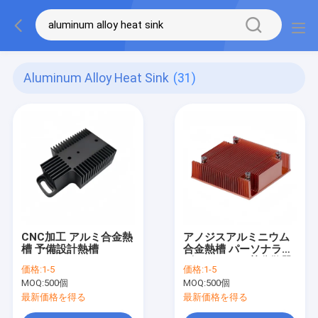
Aluminum Alloy Heat Sink
(31)
CNC加工 アルミ合金熱
アノジスアルミニウム
槽 予備設計熱槽
合金熱槽 パーソナライ
ズされたCNC熱分散器
価格:
1-5
価格:
1-5
MOQ:
500個
MOQ:
500個
最新価格を得る
最新価格を得る