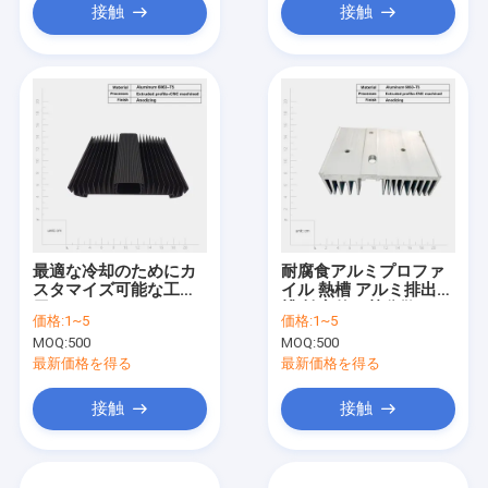
接触
接触
最適な冷却のためにカ
耐腐食アルミプロファ
スタマイズ可能な工業
イル 熱槽 アルミ排出熱
用アノジスアルミウム
槽 効率的な熱分散
価格:
1~5
価格:
1~5
排出熱槽
MOQ:
500
MOQ:
500
最新価格を得る
最新価格を得る
接触
接触