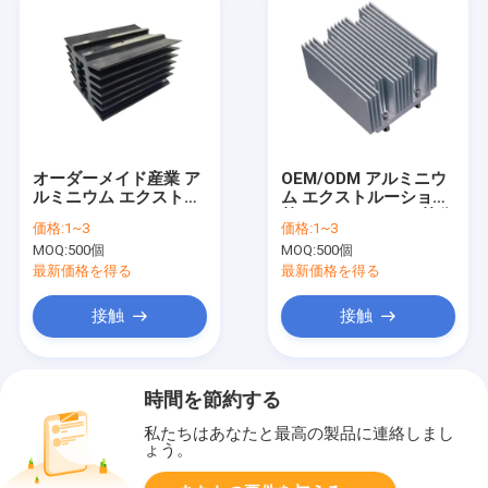
オーダーメイド産業 ア
OEM/ODM アルミニウ
ルミニウム エクストル
ム エクストルーション
ーションヒートシンク
熱シンク シルバー 熱分
価格:
1~3
価格:
1~3
簡単にインストール
散
MOQ:
500個
MOQ:
500個
最新価格を得る
最新価格を得る
接触
接触
時間を節約する
私たちはあなたと最高の製品に連絡しまし
ょう。