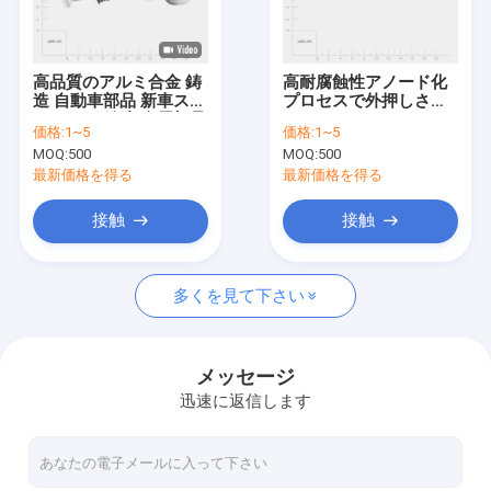
わたしたち に つい て
工場 ツアー
高品質のアルミ合金 鋳
高耐腐蝕性アノード化
造 自動車部品 新車ステ
プロセスで外押しされ
品質管理
アリング 鋳造 金属部品
たアルミニウムヒート
価格:
1~5
価格:
1~5
シンクプロファイル
MOQ:
500
MOQ:
500
ニュース
最新価格を得る
最新価格を得る
ブログ
接触
接触
引金 を 求め て ください
多くを見て下さい
精密によって機械で造られる部品
メッセージ
迅速に返信します
CNC加工部品
CNC回転部品