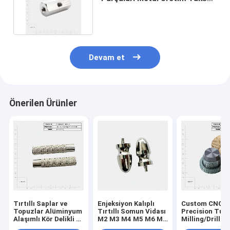
Hızlı CNC Dökme Parçaları
Devam et
Önerilen Ürünler
Tırtıllı Saplar ve
Enjeksiyon Kalıplı
Custom CNC
Topuzlar Alüminyum
Tırtıllı Somun Vidası
Precision Turn
Alaşımlı Kör Delikli El
M2 M3 M4 M5 M6 M8
Milling/Drillin
Somunları
Somunlar İçin
Parts CNC İşl