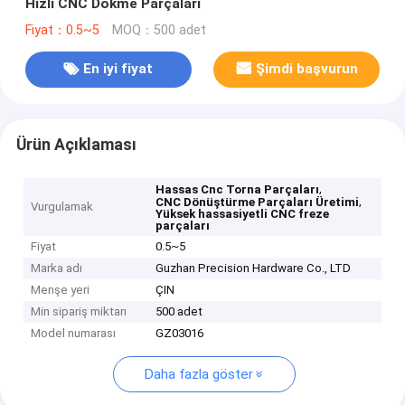
Hızlı CNC Dökme Parçaları
Fiyat：0.5~5
MOQ：500 adet
En iyi fiyat
Şimdi başvurun
Ürün Açıklaması
,
Hassas Cnc Torna Parçaları
,
CNC Dönüştürme Parçaları Üretimi
Vurgulamak
Yüksek hassasiyetli CNC freze
parçaları
Fiyat
0.5~5
Marka adı
Guzhan Precision Hardware Co., LTD
Menşe yeri
ÇIN
Min sipariş miktarı
500 adet
Model numarası
GZ03016
Daha fazla göster