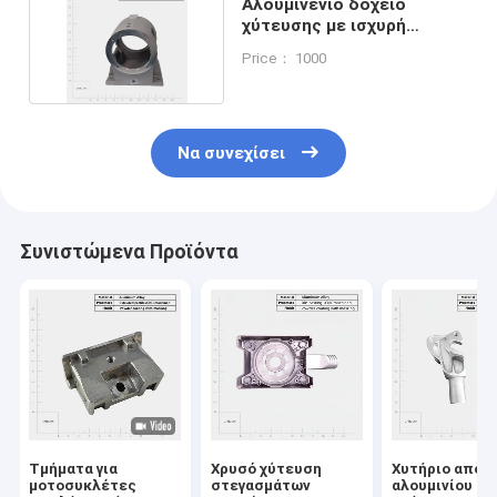
Αλουμινένιο δοχείο
χύτευσης με ισχυρή
αντοχή στη διάβρωση
Price： 1000
Να συνεχίσει
Συνιστώμενα Προϊόντα
Τμήματα για
Χρυσό χύτευση
Χυτήριο από 
μοτοσυκλέτες
στεγασμάτων
αλουμινίου με