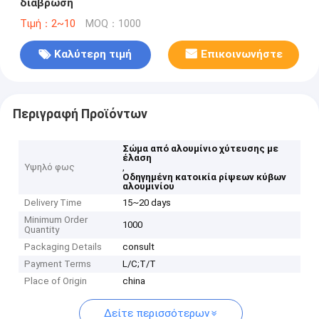
διάβρωση
Τιμή：2~10
MOQ：1000
Καλύτερη τιμή
Επικοινωνήστε
Περιγραφή Προϊόντων
Σώμα από αλουμίνιο χύτευσης με
έλαση
Υψηλό φως
,
Οδηγημένη κατοικία ρίψεων κύβων
αλουμινίου
Delivery Time
15~20 days
Minimum Order
1000
Quantity
Packaging Details
consult
Payment Terms
L/C;T/T
Place of Origin
china
Δείτε περισσότερων