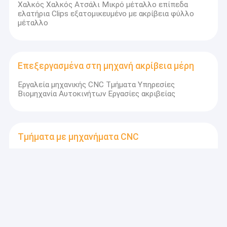
Χαλκός Χαλκός Ατσάλι Μικρό μέταλλο επίπεδα
ελατήρια Clips εξατομικευμένο με ακρίβεια φύλλο
μέταλλο
Επεξεργασμένα στη μηχανή ακρίβεια μέρη
Εργαλεία μηχανικής CNC Τμήματα Υπηρεσίες
Βιομηχανία Αυτοκινήτων Εργασίες ακριβείας
Τμήματα με μηχανήματα CNC
Τμήματα βιομηχανικής αλουμινίου CNC φρέσκας
γυαλισμού Μηχανικά CNC εξατομικευμένα μέρη
Τμήματα στροφής CNC
Βιομηχανικά τμήματα στροφής CNC με ακρίβεια