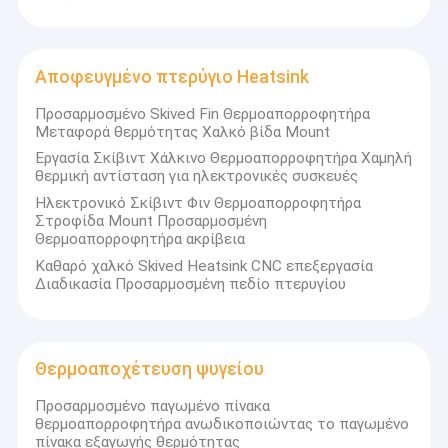
προσκαλούμε να εξερευνήσετε τις προσφορές μας και να
Εγκαταστάσεις με μηχανήματα CNC
ανακαλύψετε πώς μπορούμε να υποστηρίξουμε τις ανάγκες
σας για επεξεργασία ακριβείας.
Εργαστηριακοί απορροφητές θερμότητας CNC
Αποφευγμένο πτερύγιο Heatsink
Προσωρινό πίνακα από αλουμίνιο
Προσαρμοσμένο Skived Fin Θερμοαπορροφητήρα
Μεταφορά θερμότητας Χαλκό βίδα Mount
Κατοικία ρίψεων κύβων αλουμινίου
Εργασία Σκίβιντ Χάλκινο Θερμοαπορροφητήρα Χαμηλή
θερμική αντίσταση για ηλεκτρονικές συσκευές
Θερμοαποχέτευση χυτοσυσκευασμένου αλουμινίου
Ηλεκτρονικό Σκίβιντ Φιν Θερμοαπορροφητήρα
Στροφίδα Mount Προσαρμοσμένη
Εξώθηση Heatsink αργιλίου
Θερμοαπορροφητήρα ακρίβεια
Καθαρό χαλκό Skived Heatsink CNC επεξεργασία
Αποφευγμένο πτερύγιο Heatsink
Διαδικασία Προσαρμοσμένη πεδίο πτερυγίου
Θερμοαποχέτευση ψυγείου
επί παραγγελία ελατήρια
Θερμοαποχέτευση ψυγείου
Προσαρμοσμένο παγωμένο πίνακα
θερμοαπορροφητήρα ανωδικοποιώντας το παγωμένο
πίνακα εξαγωγής θερμότητας