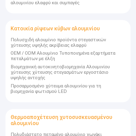
αλουμινίου ελαφρύ και συμπαγές
Κατοικία ρίψεων κύβων αλουμινίου
Πολυσχιδή αλουμίνιο προϊόντα στεγαστικών
χύτευσης υψηλής ακρίβειας ελαφρύ
OEM / ODM Αλουμίνιο Τυποποιημένα εξαρτήματα
πεταλμάτων με έλξη
Βιομηχανική αυτοκινητοβιομηχανία Αλουμινίου
χύτευσης χύτευσης στεγασμάτων εργοστάσιο
υψηλής αντοχής
Προσαρμοσμένο χύτευμα αλουμινίου για τη
βιομηχανία φωτισμού LED
Σπίτι
Ιδρύθηκε το 2012, η Dongguan Guzhan Precision Metal Products
Co., Ltd. έχει καθιερωθεί ως αξιόπιστος ηγέτης στη βιομηχανία
Προϊόντα
Θερμοαποχέτευση χυτοσυσκευασμένου
εξαρτημάτων με ακριβή μηχανήματα.Με πλούσια εμπειρία σε
αλουμινίου
τομείς όπως η τηλεπικοινωνιακή μηχανικήΟι εγκαταστάσεις
βίντεο
μας βρίσκονται σε στρατηγική τοποθεσία στο Dongguan,
Πολυδιάστατο πεταμένο αλουμίνιο χωνάκι
επαρχία Guangdong,ένα κέντρο παραγωγής στη νότια Κίνα.