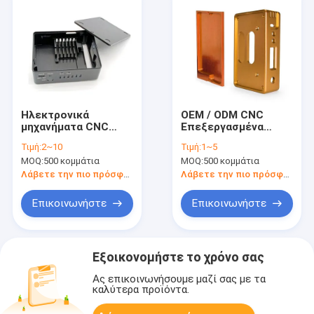
Ηλεκτρονικά
OEM / ODM CNC
μηχανήματα CNC
Επεξεργασμένα
Εγκαταστάσεις
Κουτί Αλουμινίου
Τιμή:
2~10
Τιμή:
1~5
ανωτισμού
Τμήματα CNC
MOQ:
500 κομμάτια
MOQ:
500 κομμάτια
κατασκευαστές
Επεξεργαστική
εξαρτημάτων CNC
διαδικασία
Λάβετε την πιο πρόσφατη τιμή
Λάβετε την πιο πρόσφατη τιμή
CE
Επικοινωνήστε
Επικοινωνήστε
Εξοικονομήστε το χρόνο σας
Ας επικοινωνήσουμε μαζί σας με τα
καλύτερα προϊόντα.