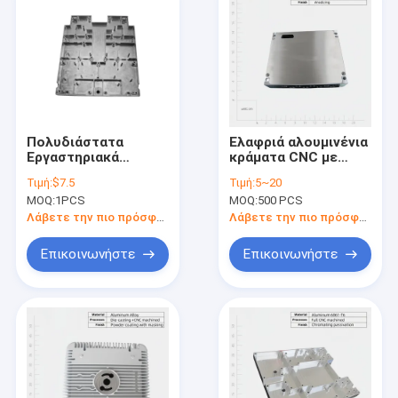
Πολυδιάστατα
Ελαφριά αλουμινένια
Εργαστηριακά
κράματα CNC με
Κεφάλαια CNC
ανωδικοποιημένη
Τιμή:
$7.5
Τιμή:
5~20
Ασημένια
επιφάνεια
MOQ:
1PCS
MOQ:
500 PCS
εξατομικευμένα
μέρη στροφής
Λάβετε την πιο πρόσφατη τιμή
Λάβετε την πιο πρόσφατη τιμή
ελαφρύ
Επικοινωνήστε
Επικοινωνήστε
Σπίτι
Προϊόντα
βίντεο