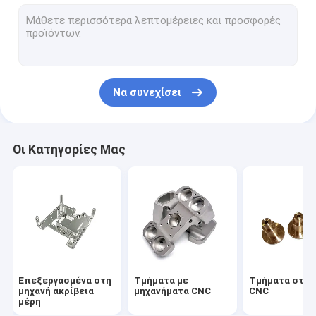
Εγκαταστάσεις με μηχανήματα CNC
Εργαστηριακοί απορροφητές θερμότητας CNC
Προσωρινό πίνακα από αλουμίνιο
Να συνεχίσει
Κατοικία ρίψεων κύβων αλουμινίου
Θερμοαποχέτευση χυτοσυσκευασμένου αλουμινίου
Οι Κατηγορίες Μας
Εξώθηση Heatsink αργιλίου
Αποφευγμένο πτερύγιο Heatsink
Θερμοαποχέτευση ψυγείου
επί παραγγελία ελατήρια
Επεξεργασμένα στη
Τμήματα με
Τμήματα στρ
μηχανή ακρίβεια
μηχανήματα CNC
CNC
μέρη