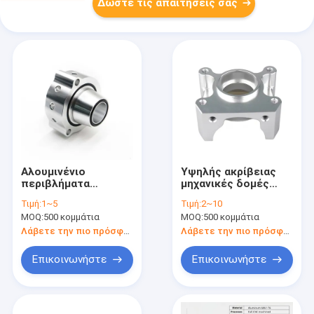
Δώστε τις απαιτήσεις σας
Αλουμινένιο
Υψηλής ακρίβειας
περιβλήματα
μηχανικές δομές
επεξεργασίας CNC
CNC Anodizing
Τιμή:
1~5
Τιμή:
2~10
Aluminium Alloy CNC
MOQ:
500 κομμάτια
MOQ:
500 κομμάτια
Auto Parts
Λάβετε την πιο πρόσφατη τιμή
Λάβετε την πιο πρόσφατη τιμή
Επικοινωνήστε
Επικοινωνήστε