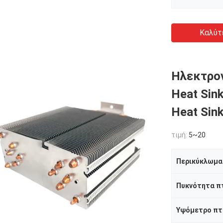
Καλύτ
Ηλεκτρον
Heat Sink
Heat Sin
τιμή:
5~20
Περικύκλωμα
Πυκνότητα π
Υψόμετρο πτ