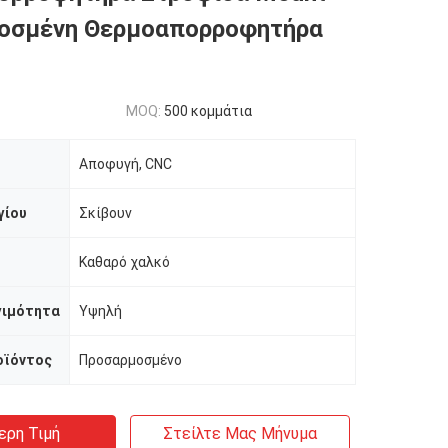
οσμένη Θερμοαπορροφητήρα
MOQ:
500 κομμάτια
Αποφυγή, CNC
γίου
Σκίβουν
Καθαρό χαλκό
γιμότητα
Υψηλή
οϊόντος
Προσαρμοσμένο
ερη Τιμή
Στείλτε Μας Μήνυμα