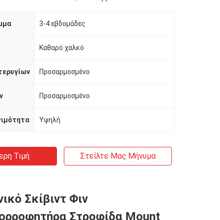
μμα
3-4 εβδομάδες
Καθαρό χαλκό
τερυγίων
Προσαρμοσμένο
ν
Προσαρμοσμένο
γιμότητα
Υψηλή
ερη Τιμή
Στείλτε Μας Μήνυμα
ικό Σκίβιντ Φιν
ορροφητήρα Στροφίδα Mount