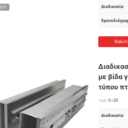
Διαδικασία
DEO
Χρονοδιάγρα
Καλύτ
Διαδικα
με βίδα 
τύπου πτ
τιμή:
5~20
Διαδικασία