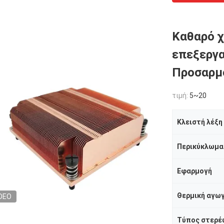
Καθαρό χ
επεξεργα
Προσαρμο
τιμή:
5~20
Κλειστή λέξη
Περικύκλωμα
Εφαρμογή
Θερμική αγω
DEO
Τύπος στερέ