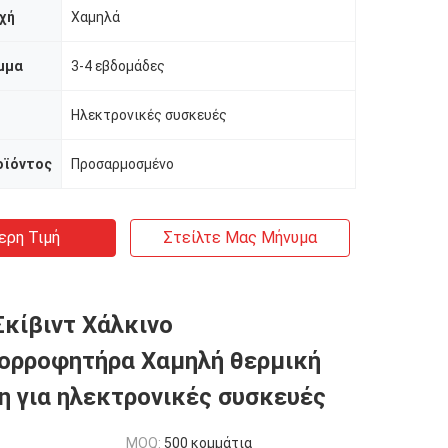
χή
Χαμηλά
μμα
3-4 εβδομάδες
Ηλεκτρονικές συσκευές
οϊόντος
Προσαρμοσμένο
ερη Τιμή
Στείλτε Μας Μήνυμα
Σκίβιντ Χάλκινο
ορροφητήρα Χαμηλή θερμική
η για ηλεκτρονικές συσκευές
MOQ:
500 κομμάτια