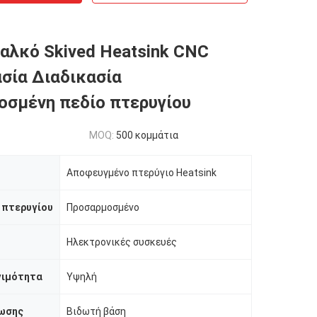
αλκό Skived Heatsink CNC
σία Διαδικασία
σμένη πεδίο πτερυγίου
MOQ:
500 κομμάτια
Αποφευγμένο πτερύγιο Heatsink
 πτερυγίου
Προσαρμοσμένο
Ηλεκτρονικές συσκευές
γιμότητα
Υψηλή
ωσης
Βιδωτή βάση