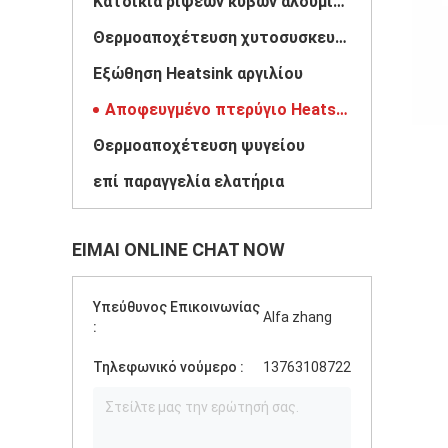
Κατοικία ρίψεων κύβων αλουμινίου
Θερμοαποχέτευση χυτοσυσκευασμένου αλουμινίου
Εξώθηση Heatsink αργιλίου
Αποφευγμένο πτερύγιο Heatsink
Θερμοαποχέτευση ψυγείου
επί παραγγελία ελατήρια
ΕΊΜΑΙ ONLINE CHAT NOW
Υπεύθυνος Επικοινωνίας
Alfa zhang
:
Τηλεφωνικό νούμερο :
13763108722