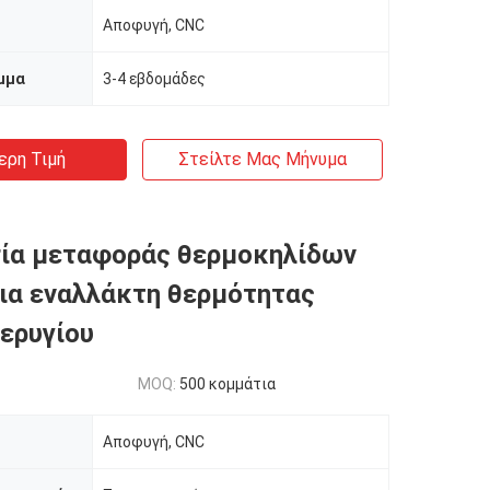
Αποφυγή, CNC
μμα
3-4 εβδομάδες
ερη Τιμή
Στείλτε Μας Μήνυμα
σία μεταφοράς θερμοκηλίδων
για εναλλάκτη θερμότητας
ερυγίου
MOQ:
500 κομμάτια
Αποφυγή, CNC