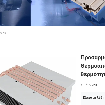
sink
Προσαρμο
Θερμοαπ
θερμότητ
τιμή:
5~20
Κλειστή λέξη