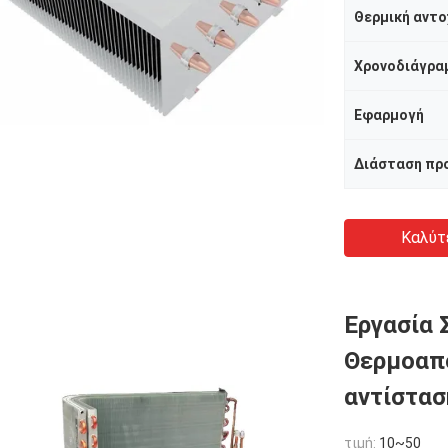
Θερμική αντο
Χρονοδιάγρα
Εφαρμογή
Διάσταση πρ
Καλύτ
Εργασία 
Θερμοαπ
αντίστασ
τιμή:
10~50