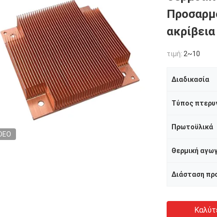
Προσαρμ
ακρίβεια
τιμή:
2~10
Διαδικασία
Τύπος πτερυ
Πρωτοϋλικά
DEO
Θερμική αγω
Διάσταση πρ
Καλύτ