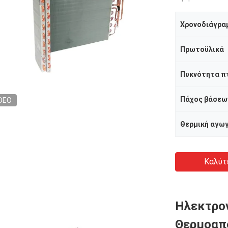
Χρονοδιάγρα
Πρωτοϋλικά
Πυκνότητα π
Πάχος βάσεω
DEO
Θερμική αγω
Καλύτ
Ηλεκτρον
Θερμοαπ