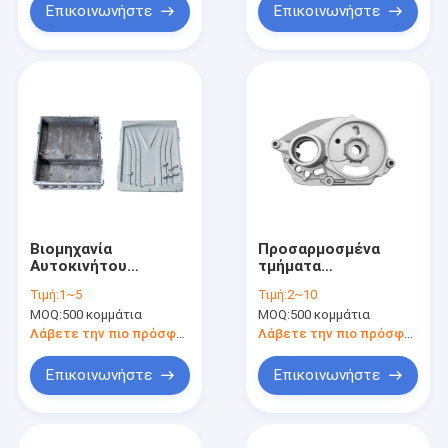
Επικοινωνήστε
Επικοινωνήστε
Βιομηχανία
Προσαρμοσμένα
Αυτοκινήτου
τμήματα
Αλουμινίου Σκόπηση
στεγασμάτων
Τιμή:
1~5
Τιμή:
2~10
Σκελετών Χρυσό
χύτευσης αλουμινίου
MOQ:
500 κομμάτια
MOQ:
500 κομμάτια
χρώμα
Λάβετε την πιο πρόσφατη τιμή
Λάβετε την πιο πρόσφατη τιμή
Επικοινωνήστε
Επικοινωνήστε