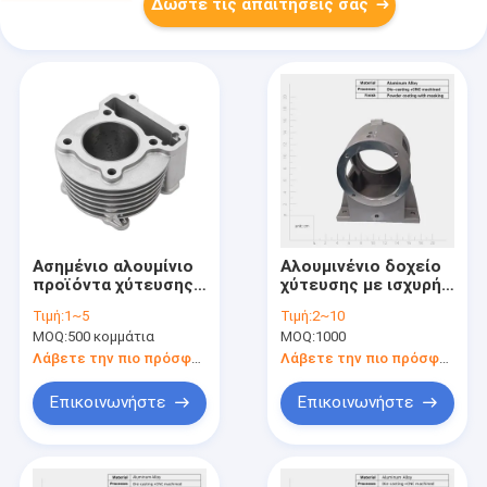
Δώστε τις απαιτήσεις σας
Ασημένιο αλουμίνιο
Αλουμινένιο δοχείο
προϊόντα χύτευσης
χύτευσης με ισχυρή
με έλαση
αντοχή στη
Τιμή:
1~5
Τιμή:
2~10
εξαρτήματα
διάβρωση
MOQ:
500 κομμάτια
MOQ:
1000
αυτοκινήτων
διαδικασία χύτευσης
Λάβετε την πιο πρόσφατη τιμή
Λάβετε την πιο πρόσφατη τιμή
CE
Επικοινωνήστε
Επικοινωνήστε