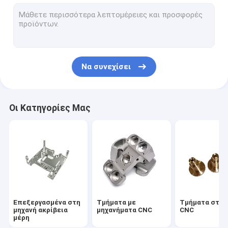
Εγκαταστάσεις με μηχανήματα CNC
Εργαστηριακοί απορροφητές θερμότητας CNC
Προσωρινό πίνακα από αλουμίνιο
Να συνεχίσει
Κατοικία ρίψεων κύβων αλουμινίου
Θερμοαποχέτευση χυτοσυσκευασμένου αλουμινίου
Οι Κατηγορίες Μας
Εξώθηση Heatsink αργιλίου
Αποφευγμένο πτερύγιο Heatsink
Θερμοαποχέτευση ψυγείου
επί παραγγελία ελατήρια
Επεξεργασμένα στη
Τμήματα με
Τμήματα στρ
μηχανή ακρίβεια
μηχανήματα CNC
CNC
μέρη