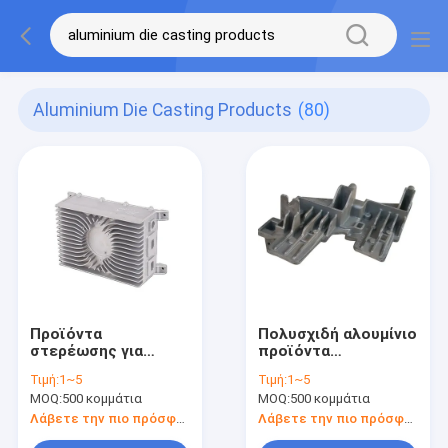
Aluminium Die Casting Products
(80)
Προϊόντα
Πολυσχιδή αλουμίνιο
στερέωσης για
προϊόντα
ηλεκτρονικούς
στεγαστικών
Τιμή:
1~5
Τιμή:
1~5
εξοπλισμούς από
χύτευσης υψηλής
MOQ:
500 κομμάτια
MOQ:
500 κομμάτια
αλουμίνιο ακριβούς
ακρίβειας ελαφρύ
χύτευσης
Λάβετε την πιο πρόσφατη τιμή
Λάβετε την πιο πρόσφατη τιμή