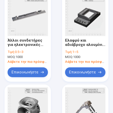
Άλλοι συνδετήρες
Ελαφρύ και
για ηλεκτρονικές
αδιάβροχο αλουμίνιο
συσκευές
χύτευσης με έλαση
Τιμή:
0.5~3
Τιμή:
1~5
φύλλο μεταλλικό
MOQ:
1000
MOQ:
1000
περίβλημα
στεγαστική θήκη
Λάβετε την πιο πρόσφατη τιμή
Λάβετε την πιο πρόσφατη τιμή
θήκη κουτί
εξαρτήματα
Επικοινωνήστε
Επικοινωνήστε
κατασκευή
Σπίτι
Προϊόντα
βίντεο