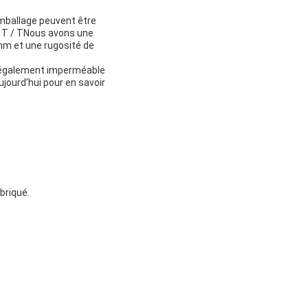
emballage peuvent être
t T / TNous avons une
mm et une rugosité de
st également imperméable
ujourd'hui pour en savoir
briqué.