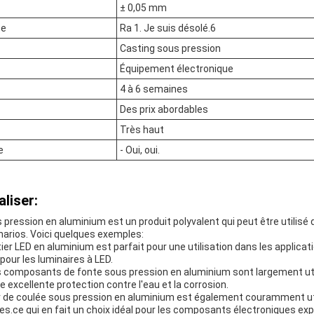
± 0,05 mm
ce
Ra 1. Je suis désolé.6
Casting sous pression
Équipement électronique
4 à 6 semaines
Des prix abordables
Très haut
e
- Oui, oui.
aliser:
s pression en aluminium est un produit polyvalent qui peut être utilisé
narios. Voici quelques exemples:
tier LED en aluminium est parfait pour une utilisation dans les applicat
 pour les luminaires à LED.
 composants de fonte sous pression en aluminium sont largement util
e excellente protection contre l'eau et la corrosion.
er de coulée sous pression en aluminium est également couramment uti
es.ce qui en fait un choix idéal pour les composants électroniques ex