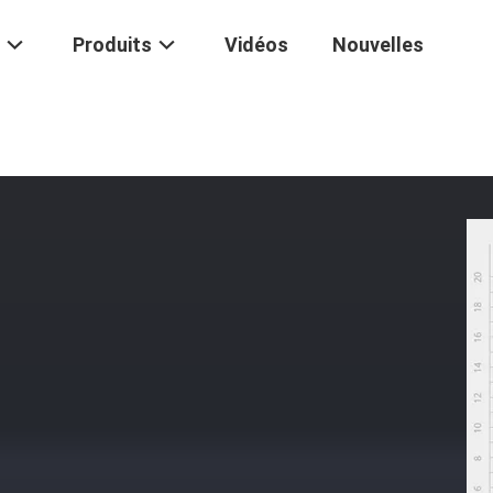
Produits
Vidéos
Nouvelles
écanique Sous Pression
/
Résistant À La Corrosion