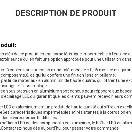
DESCRIPTION DE PRODUIT
oduit:
es clés de ce produit est sa caractéristique imperméable à l'eau, ce qui
 extérieur.ce qui en fait une option appropriée pour une utilisation d
ium à coulée sous pression a une tolérance de ± 0,05 mm, ce qui garanti
omposants.6, ce qui lui confère une finition lisse et brillante.
à partir de matériaux en aluminium de haute qualité, qui offrent une ex
 l'usinage et l'assemblage.
ée sous pression en aluminium sont conçus pour répondre aux besoin
 d'éclairage LED.qui garantit que les clients peuvent recevoir leurs 
er LED en aluminium est un produit de haute qualité qui offre un excelle
ueSes caractéristiques imperméables et résistantes à la corrosion en 
s des environnements difficiles.
boîtier à LED ou des composants en aluminium, le boîtier LED en alumi
s.Contactez-nous dès aujourd'hui pour passer votre commande.