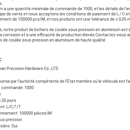
s.
um a une quantité minimale de commande de 1000, et les détails de l'
ipe de vente.et nous acceptons les conditions de paiement de L / C e
ement de 100000 pcs/M, et nos produits ont une tolérance de ± 0,05 
de, notre produit de boîtiers de coulée sous pression en aluminium e
à la corrosion et a une efficacité de production élevée.Contactez-nous a
 de coulée sous pression en aluminium de haute qualité.
:
an Precision Hardware Co., LTD
fournie par l'autorité compétente de l'État membre où le véhicule est fa
de commande: 1000
:
à 20 jours
nt: L/C;T/T
ionnement: 100000 pièces/M
ous pression
sière: Oui