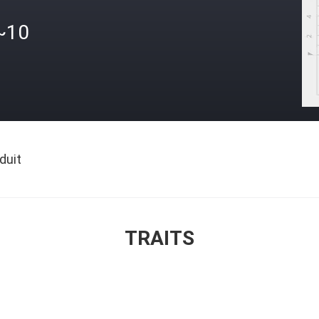
~10
duit
TRAITS