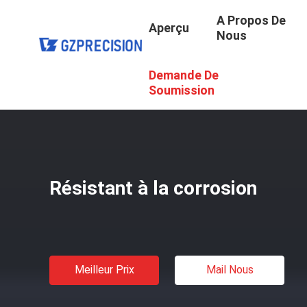
A Propos De
Aperçu
Nous
Demande De
Aperçu
/
Produits
/
L'aluminium Logement De Moulage M
Soumission
Résistant à la corrosion
Meilleur Prix
Mail Nous