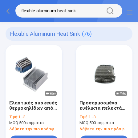
Flexible Aluminum Heat Sink
(76)
Ελαστικές συσκευές
Προσαρμοσμένα
θερμοκηλίδων από
ευέλικτα πελεκτά
αλουμίνιο
αλουμινίου
Τιμή:
1~3
Τιμή:
1~3
χυτοσίδηρο για την
θέρμανσης
MOQ:
500 κομμάτια
MOQ:
500 κομμάτια
αυτοκινητοβιομηχανία
εξαρτήματα ψυγείου
Αντίσταση στη
ψύξης ψύξης
Λάβετε την πιο πρόσφατη τιμή
Λάβετε την πιο πρόσφατη τιμή
διάβρωση