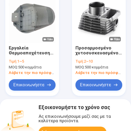
Εργαλεία
Προσαρμοσμένο
Θερμοαποχέτευσης
χυτοσυσκευασμένο
χύτευσης με
αλουμίνιο θερμοχύτη
Τιμή:
1~5
Τιμή:
2~10
θέρμανση
ελαφρύς μικρός
MOQ:
500 κομμάτια
MOQ:
500 κομμάτια
Ηλεκτρονικός
θερμοχύτης ακρίβεια
θερμοαποχέτευσης
Λάβετε την πιο πρόσφατη τιμή
Λάβετε την πιο πρόσφατη τιμή
από αλουμίνιο
ελαφρύ
Επικοινωνήστε
Επικοινωνήστε
Εξοικονομήστε το χρόνο σας
Ας επικοινωνήσουμε μαζί σας με τα
καλύτερα προϊόντα.