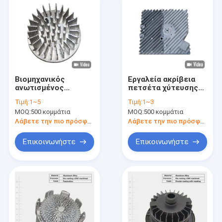
Βιομηχανικός
Εργαλεία ακρίβεια
ανωτισμένος
πετσέτα χύτευσης
αλουμινένιος
αλουμινίου
Τιμή:
1~5
Τιμή:
1~3
θερμοχύτης για
θερμοχύτη για
MOQ:
500 κομμάτια
MOQ:
500 κομμάτια
ηλεκτρονικές
ηλεκτρονικές
συσκευές
συσκευές
Λάβετε την πιο πρόσφατη τιμή
Λάβετε την πιο πρόσφατη τιμή
προσαρμοσμένη
Επικοινωνήστε
Επικοινωνήστε
Σπίτι
Προϊόντα
βίντεο