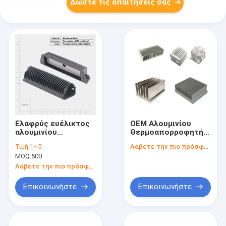
Δώστε τις απαιτήσεις σας
Ελαφρύς ευέλικτος
OEM Αλουμινίου
αλουμινίου
Θερμοαπορροφητήρα
θερμοαποχέτευσης
Έκταση Ασημένιο
Τιμή:
1~5
Λάβετε την πιο πρόσφατη τιμή
με υψηλή θερμική
Υψηλή θερμική
MOQ:
500
αγωγιμότητα
αγωγιμότητα
Λάβετε την πιο πρόσφατη τιμή
Επικοινωνήστε
Επικοινωνήστε