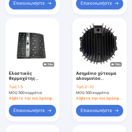
Επικοινωνήστε
Επικοινωνήστε
Ελαστικός
Ασημένιο χύτευμα
θερμοχύτης
αλουμινίου
χύτευσης αλουμινίου
θερμοαπορροφητήρα
Τιμή:
1-5
Τιμή:
2~10
ορθογώνιος
συμπαγής
MOQ:
500 κομμάτια
MOQ:
500 κομμάτια
βιομηχανικός
ηλεκτρονικός
θερμοχύτης
θερμοαπορροφητής
Λάβετε την πιο πρόσφατη τιμή
Λάβετε την πιο πρόσφατη τιμή
Επικοινωνήστε
Επικοινωνήστε