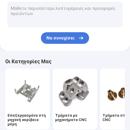
Εγκαταστάσεις με μηχανήματα CNC
Εργαστηριακοί απορροφητές θερμότητας CNC
Προσωρινό πίνακα από αλουμίνιο
Να συνεχίσει
Κατοικία ρίψεων κύβων αλουμινίου
Θερμοαποχέτευση χυτοσυσκευασμένου αλουμινίου
Οι Κατηγορίες Μας
Εξώθηση Heatsink αργιλίου
Αποφευγμένο πτερύγιο Heatsink
Θερμοαποχέτευση ψυγείου
επί παραγγελία ελατήρια
Επεξεργασμένα στη
Τμήματα με
Τμήματα στρ
μηχανή ακρίβεια
μηχανήματα CNC
CNC
μέρη