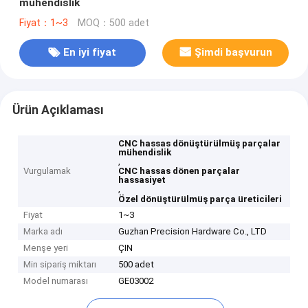
mühendislik
Fiyat：1~3
MOQ：500 adet
En iyi fiyat
Şimdi başvurun
Ürün Açıklaması
CNC hassas dönüştürülmüş parçalar
mühendislik
,
Vurgulamak
CNC hassas dönen parçalar
hassasiyet
,
Özel dönüştürülmüş parça üreticileri
Fiyat
1~3
Marka adı
Guzhan Precision Hardware Co., LTD
Menşe yeri
ÇIN
Min sipariş miktarı
500 adet
Model numarası
GE03002