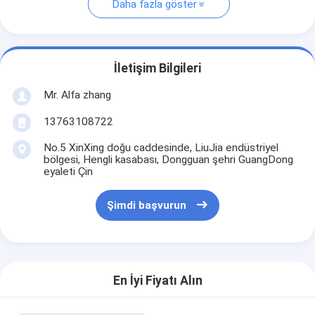
Daha fazla göster
İletişim Bilgileri
Mr. Alfa zhang
13763108722
No.5 XinXing doğu caddesinde, LiuJia endüstriyel
bölgesi, Hengli kasabası, Dongguan şehri GuangDong
eyaleti Çin
Şimdi başvurun
En İyi Fiyatı Alın