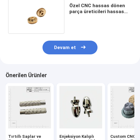
Özel CNC hassas dönen
parça üreticileri hassas
mühendislik
Devam et
Önerilen Ürünler
Tırtıllı Saplar ve
Enjeksiyon Kalıplı
Custom CNC