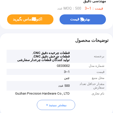
مهندسی دقیق
قیمت：1~3
MOQ：500 عدد
بهترین قیمت
اکنون تماس بگیرید
توضیحات محصول
,
قطعات چرخیده دقیق CNC
برجسته
,
قطعات چرخش دقیق CNC
تولید کنندگان قطعات چرخدار سفارشی
شماره مدل
GE03002
قیمت
1~3
محل منبع
چین
مقدار حداقل تعداد
500 عدد
سفارش
نام تجاری
Guzhan Precision Hardware Co., LTD
بیشتر ببینید