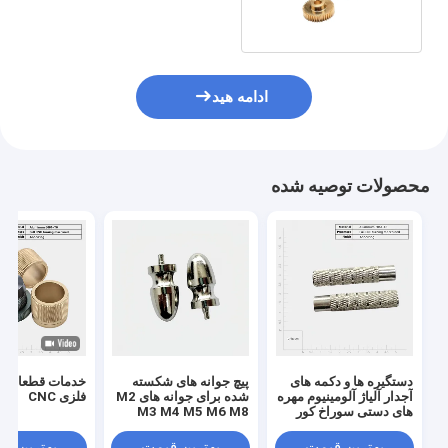
مهندسی دقیق
ادامه هید
محصولات توصیه شده
دستگیره ها و دکمه های
پیچ جوانه های شکسته
خدمات قطعات 
آجدار آلیاژ آلومینیوم مهره
شده برای جوانه های M2
فلزی CNC
های دستی سوراخ کور
M3 M4 M5 M6 M8
بهترین قیمت
بهترین قیمت
بهترین ق