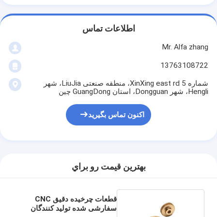
اطلاعات تماس
Mr. Alfa zhang
13763108722
شماره 5 XinXing east rd، منطقه صنعتی LiuJia، شهر
Hengli، شهر Dongguan، استان GuangDong چین
اکنون تماس بگیرید
بهترين قيمت رو براي
قطعات چرخیده دقیق CNC
سفارشی شده تولید کنندگان