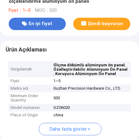
ölçeklendirme alüminyum ön paneli
Fiyat：1~5
MOQ：500
En iyi fiyat
Şimdi başvurun
Ürün Açıklaması
,
Ölçme dökümlü alüminyum ön panel
Vurgulamak
Özelleştirilebilir Alüminyum Ön Panel
,
Koruyucu Alüminyum Ön Panel
Fiyat
1~5
Marka adı
Guzhan Precision Hardware Co., LTD
Minimum Order
500
Quantity
Model numarası
GZ06020
Place of Origin
china
Daha fazla göster