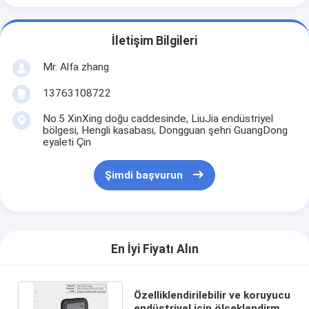
İletişim Bilgileri
Mr. Alfa zhang
13763108722
No.5 XinXing doğu caddesinde, LiuJia endüstriyel
bölgesi, Hengli kasabası, Dongguan şehri GuangDong
eyaleti Çin
Şimdi başvurun
En İyi Fiyatı Alın
Özelliklendirilebilir ve koruyucu
endüstriyel için ölçeklendirme