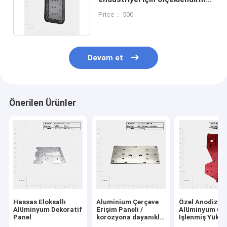
alüminyum ön paneli
Price： 500
Devam et
Önerilen Ürünler
Hassas Eloksallı
Aluminium Çerçeve
Özel Anodizas
Alüminyum Dekoratif
Erişim Paneli /
Alüminyum C
Panel
korozyona dayanıklı
İşlenmiş Yükse
elektronik kabuklar
Dayanıklılıklı E