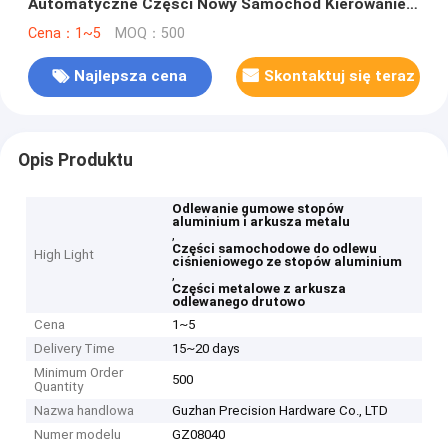
Automatyczne Części Nowy Samochód Kierowanie
Odlewy Wlewy Części Metalowe
Cena：1~5
MOQ：500
Najlepsza cena
Skontaktuj się teraz
Opis Produktu
Odlewanie gumowe stopów
aluminium i arkusza metalu
,
Części samochodowe do odlewu
High Light
ciśnieniowego ze stopów aluminium
,
Części metalowe z arkusza
odlewanego drutowo
Cena
1~5
Delivery Time
15~20 days
Minimum Order
500
Quantity
Nazwa handlowa
Guzhan Precision Hardware Co., LTD
Numer modelu
GZ08040