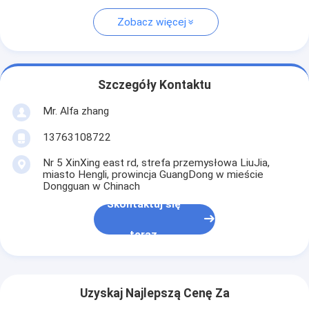
Zobacz więcej
Szczegóły Kontaktu
Mr. Alfa zhang
13763108722
Nr 5 XinXing east rd, strefa przemysłowa LiuJia,
miasto Hengli, prowincja GuangDong w mieście
Dongguan w Chinach
Skontaktuj się
teraz
Uzyskaj Najlepszą Cenę Za