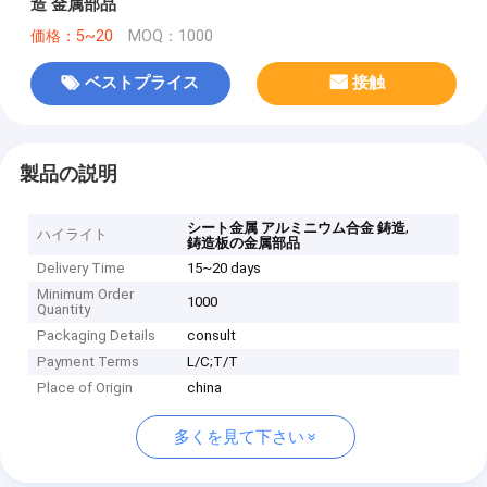
造 金属部品
価格：5~20
MOQ：1000
ベストプライス
接触
製品の説明
,
シート金属 アルミニウム合金 鋳造
ハイライト
鋳造板の金属部品
Delivery Time
15~20 days
Minimum Order
1000
Quantity
Packaging Details
consult
Payment Terms
L/C;T/T
Place of Origin
china
多くを見て下さい