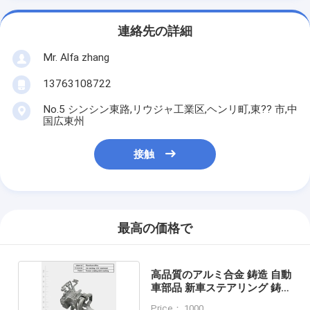
連絡先の詳細
Mr. Alfa zhang
13763108722
No.5 シンシン東路,リウジャ工業区,ヘンリ町,東?? 市,中
国広東州
接触
最高の価格で
高品質のアルミ合金 鋳造 自動
車部品 新車ステアリング 鋳造
金属部品
Price： 1000