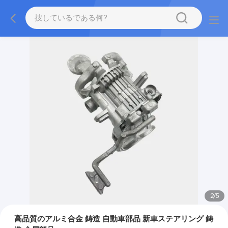
2
/
5
高品質のアルミ合金 鋳造 自動車部品 新車ステアリング 鋳