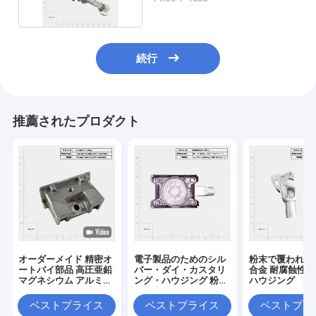
続行
推薦されたプロダクト
オーダーメイド 精密オ
電子製品のためのシル
粉末で覆われた
ートバイ部品 高圧亜鉛
バー・ダイ・カスタリ
合金 耐腐蝕性
マグネシウム アルミニ
ング・ハウジング 粉末
ハウジング
ウム合金 鋳造部品
塗装表面
ベストプライス
ベストプライス
ベストプラ