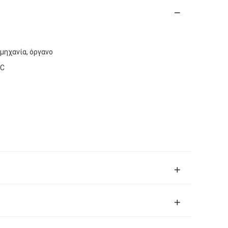
μηχανία, όργανο
/C