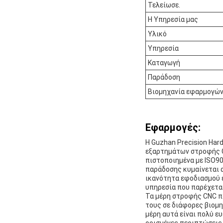
Τελείωσε.
Η Υπηρεσία μας
Υλικό
Υπηρεσία
Καταγωγή
Παράδοση
Βιομηχανία εφαρμογώ
Εφαρμογές:
Η Guzhan Precision Har
εξαρτημάτων στροφής C
πιστοποιημένα με ISO90
παράδοσης κυμαίνεται α
ικανότητα εφοδιασμού 
υπηρεσία που παρέχετα
Τα μέρη στροφής CNC πο
τους σε διάφορες βιομ
μέρη αυτά είναι πολύ ε