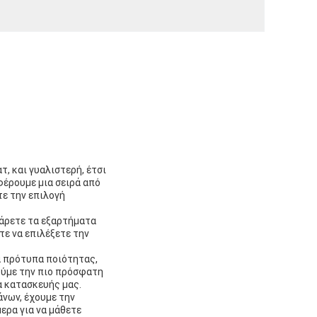
τ, και γυαλιστερή, έτσι
φέρουμε μια σειρά από
τε την επιλογή
πάρετε τα εξαρτήματα
τε να επιλέξετε την
α πρότυπα ποιότητας,
ούμε την πιο πρόσφατη
α κατασκευής μας.
άνων, έχουμε την
ερα για να μάθετε