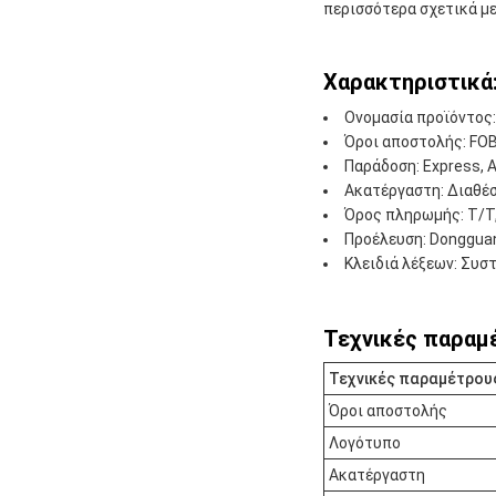
περισσότερα σχετικά με
Χαρακτηριστικά
Ονομασία προϊόντος
Όροι αποστολής: FOB,
Παράδοση: Express, Ai
Ακατέργαστη: Διαθέσ
Όρος πληρωμής: T/T, 
Προέλευση: Donggua
Κλειδιά λέξεων: Συ
Τεχνικές παραμ
Τεχνικές παραμέτρους
Όροι αποστολής
Λογότυπο
Ακατέργαστη