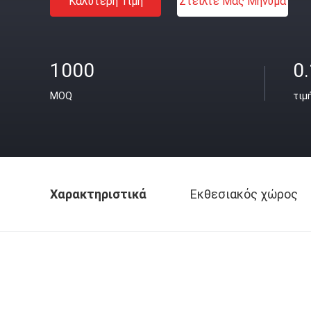
Καλύτερη Τιμή
Στείλτε Μας Μήνυμα
1000
0
MOQ
τιμ
Χαρακτηριστικά
Εκθεσιακός χώρος