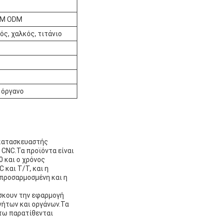
OEM ODM
ός, χαλκός, τιτάνιο
 όργανο
ς κατασκευαστής
CNC.Τα προϊόντα είναι
0 και ο χρόνος
 και T/T, και η
 προσαρμοσμένη και η
ίσκουν την εφαρμογή
νήτων και οργάνων.Τα
άτω παρατίθενται