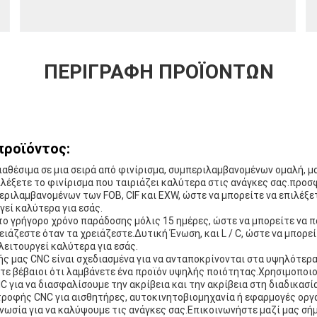
ΠΕΡΙΓΡΑΦΉ ΠΡΟΪΌΝΤΩΝ
προϊόντος:
ιαθέσιμα σε μια σειρά από φινίρισμα, συμπεριλαμβανομένων ομαλή, μα
ιλέξετε το φινίρισμα που ταιριάζει καλύτερα στις ανάγκες σας.προσ
ριλαμβανομένων των FOB, CIF και EXW, ώστε να μπορείτε να επιλέξε
εί καλύτερα για εσάς.
το γρήγορο χρόνο παράδοσης μόλις 15 ημέρες, ώστε να μπορείτε να 
ιάζεστε όταν τα χρειάζεστε.Δυτική Ένωση, και L / C, ώστε να μπορεί
ειτουργεί καλύτερα για εσάς.
ς μας CNC είναι σχεδιασμένα για να ανταποκρίνονται στα υψηλότερ
στε βέβαιοι ότι λαμβάνετε ένα προϊόν υψηλής ποιότητας.Χρησιμοποι
 για να διασφαλίσουμε την ακρίβεια και την ακρίβεια στη διαδικασί
τροφής CNC για αισθητήρες, αυτοκινητοβιομηχανία ή εφαρμογές οργ
γνωσία για να καλύψουμε τις ανάγκες σας.Επικοινωνήστε μαζί μας σήμ