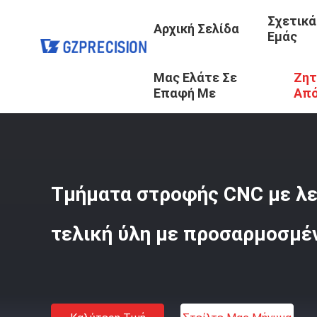
Σχετικά
Αρχική Σελίδα
Εμάς
Μας Ελάτε Σε
Ζητ
Αρχική Σελίδα
/
Προϊόντα
/
Τμήματα Στροφής CNC
/
Τμ
Επαφή Με
Απ
Τμήματα στροφής CNC με λε
τελική ύλη με προσαρμοσμέ