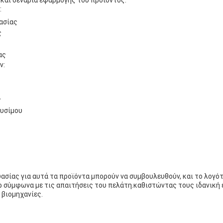
και σενάρια εφαρμογής του προϊόντος:
:
ασίας
ς
ας
ν:
ς
υσίμου
ασίας για αυτά τα προϊόντα μπορούν να συμβουλευθούν, και το λογό
ερ σύμφωνα με τις απαιτήσεις του πελάτη.καθιστώντας τους ιδανική 
 βιομηχανίες.