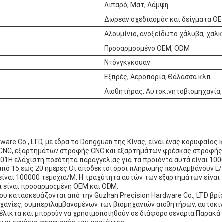
Λιπαρό, Ματ, Λάμψη
Δωρεάν σχεδιασμός και δείγματα 
Αλουμίνιο, ανοξείδωτο χάλυβα, χαλκ
Προσαρμοσμένο OEM, ODM
Ντόνγκγκουαν
Εξπρές, Αεροπορία, Θάλασσα κλπ.
ν
Αισθητήρας, Αυτοκινητοβιομηχανία,
dware Co., LTD, με έδρα το Dongguan της Κίνας, είναι ένας κορυφαίο
NC, εξαρτημάτων στροφής CNC και εξαρτημάτων φρέσκας στροφής 
01Η ελάχιστη ποσότητα παραγγελίας για τα προϊόντα αυτά είναι 100
πό 15 έως 20 ημέρες.Οι αποδεκτοί όροι πληρωμής περιλαμβάνουν L/C
είναι 100000 τεμάχια/Μ. Η τραχύτητα αυτών των εξαρτημάτων είναι
ι είναι προσαρμοσμένη OEM και ODM.
υ κατασκευάζονται από την Guzhan Precision Hardware Co., LTD βρ
ηχανίες, συμπεριλαμβανομένων των βιομηχανιών αισθητήρων, αυτοκι
υέλικτα και μπορούν να χρησιμοποιηθούν σε διάφορα σενάρια.Παρακ