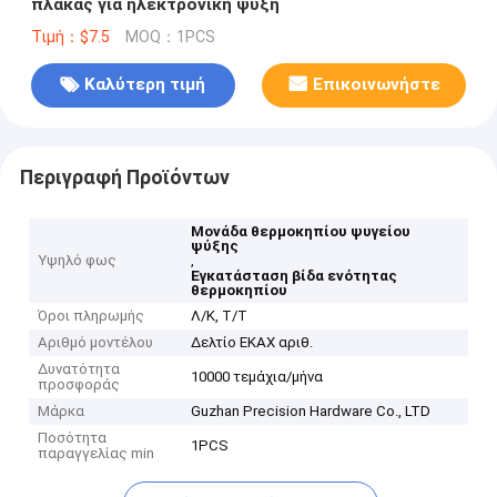
πλάκας για ηλεκτρονική ψύξη
Τιμή：$7.5
MOQ：1PCS
Καλύτερη τιμή
Επικοινωνήστε
Περιγραφή Προϊόντων
Μονάδα θερμοκηπίου ψυγείου
ψύξης
Υψηλό φως
,
Εγκατάσταση βίδα ενότητας
θερμοκηπίου
Όροι πληρωμής
Λ/Κ, Τ/Τ
Αριθμό μοντέλου
Δελτίο ΕΚΑΧ αριθ.
Δυνατότητα
10000 τεμάχια/μήνα
προσφοράς
Μάρκα
Guzhan Precision Hardware Co., LTD
Ποσότητα
1PCS
παραγγελίας min