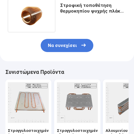
Στροφική τοποθέτηση
θερμοκηπίου ψυχρής πλάκας
για ηλεκτρονική ψύξη
Να συνεχίσει
Συνιστώμενα Προϊόντα
Στρογγυλοστοιχημένος
Στρογγυλοστοιχημένο
Αλουμινίου υγ