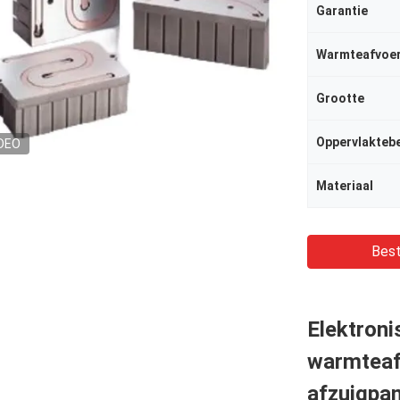
Garantie
Warmteafvoe
Grootte
Oppervlakteb
DEO
Materiaal
Best
Elektroni
warmteaf
afzuigpa