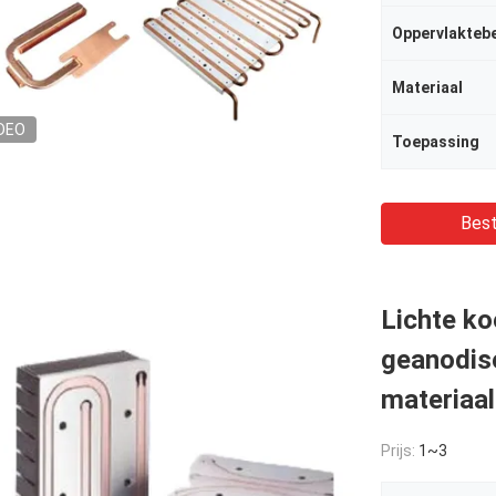
Oppervlakteb
Materiaal
DEO
Toepassing
Best
Lichte k
geanodis
materiaal
Prijs:
1~3