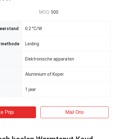
MOQ:
500
eerstand
0.2 °C/W
rmethode
Leiding
Elektronische apparaten
Aluminium of Koper
1 jaar
e Prijs
Mail Ons