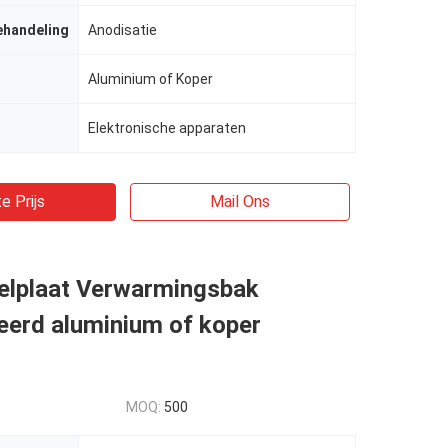
ehandeling
Anodisatie
Aluminium of Koper
Elektronische apparaten
e Prijs
Mail Ons
oelplaat Verwarmingsbak
eerd aluminium of koper
MOQ:
500