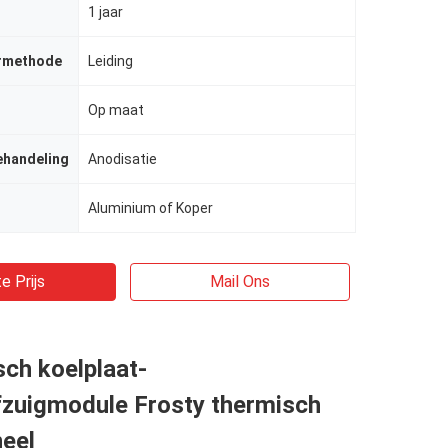
1 jaar
rmethode
Leiding
Op maat
ehandeling
Anodisatie
Aluminium of Koper
e Prijs
Mail Ons
sch koelplaat-
zuigmodule Frosty thermisch
neel