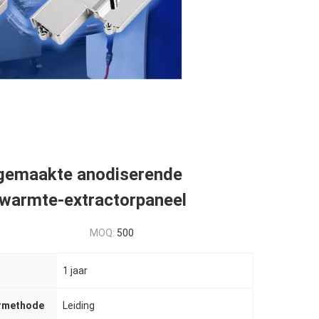
gemaakte anodiserende
 warmte-extractorpaneel
MOQ:
500
1 jaar
rmethode
Leiding