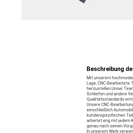
Beschreibung de
Mit unserem hochmodern
Lage, CNC-Bearbeitete T
herzustellen.Unser Team
Schleifen und andere Ve
Qualitätsstandards ents
Unsere CNC-Bearbeitungs
einschließlich Automobil
kundenspezifischen Teil
arbeitet eng mit jedem
genau nach seinen Vorga
In unserem Werk verwend