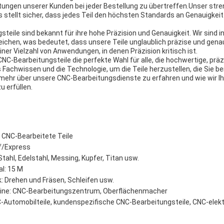
ungen unserer Kunden bei jeder Bestellung zu übertreffen.Unser stre
 stellt sicher, dass jedes Teil den höchsten Standards an Genauigkeit
eile sind bekannt für ihre hohe Präzision und Genauigkeit. Wir sind i
eichen, was bedeutet, dass unsere Teile unglaublich präzise und gena
einer Vielzahl von Anwendungen, in denen Präzision kritisch ist.
C-Bearbeitungsteile die perfekte Wahl für alle, die hochwertige, präz
 Fachwissen und die Technologie, um die Teile herzustellen, die Sie b
mehr über unsere CNC-Bearbeitungsdienste zu erfahren und wie wir Ih
 erfüllen.
 CNC-Bearbeitete Teile
ff/Express
Stahl, Edelstahl, Messing, Kupfer, Titan usw.
l: 15 M
: Drehen und Fräsen, Schleifen usw.
ine: CNC-Bearbeitungszentrum, Oberflächenmacher
-Automobilteile, kundenspezifische CNC-Bearbeitungsteile, CNC-elekt