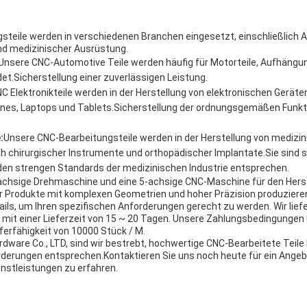
teile werden in verschiedenen Branchen eingesetzt, einschließlich A
nd medizinischer Ausrüstung.
Unsere CNC-Automotive Teile werden häufig für Motorteile, Aufhäng
.Sicherstellung einer zuverlässigen Leistung.
C Elektronikteile werden in der Herstellung von elektronischen Gerät
ones, Laptops und Tablets.Sicherstellung der ordnungsgemäßen Funk
:
Unsere CNC-Bearbeitungsteile werden in der Herstellung von medizi
ch chirurgischer Instrumente und orthopädischer Implantate.Sie sind s
den strengen Standards der medizinischen Industrie entsprechen.
iachsige Drehmaschine und eine 5-achsige CNC-Maschine für den Her
ir Produkte mit komplexen Geometrien und hoher Präzision produziere
ils, um Ihren spezifischen Anforderungen gerecht zu werden. Wir liefe
, mit einer Lieferzeit von 15 ~ 20 Tagen. Unsere Zahlungsbedingungen
eferfähigkeit von 10000 Stück / M.
dware Co., LTD, sind wir bestrebt, hochwertige CNC-Bearbeitete Teile b
rderungen entsprechen.Kontaktieren Sie uns noch heute für ein Ange
nstleistungen zu erfahren.