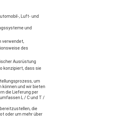
utomobil-, Luft- und
ungssysteme und
en verwendet,
tionsweise des
nischer Ausrüstung
o konzipiert, dass sie
stellungsprozess, um
n können.und wir bieten
rn die Lieferung per
 umfassen L / C und T /
ereitzustellen, die
bot oder um mehr über