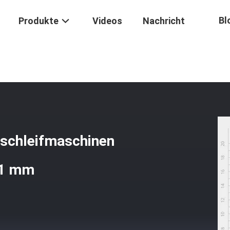
Bl
Produkte
Videos
Nachricht
beitete Oberflächenschleifmaschinen Mit Schleiftoleranz Von -0,0
nschleifmaschinen
01 mm