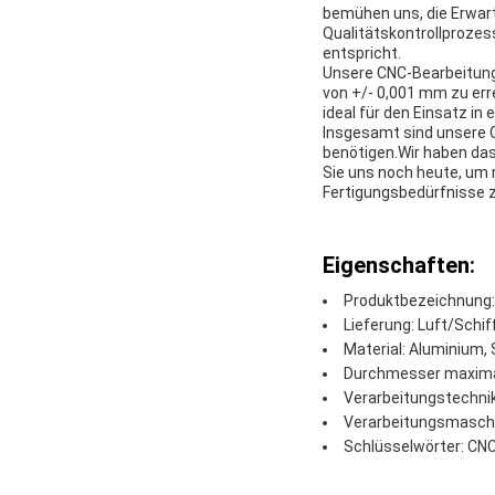
bemühen uns, die Erwart
Qualitätskontrollprozess
entspricht.
Unsere CNC-Bearbeitungst
von +/- 0,001 mm zu err
ideal für den Einsatz in 
Insgesamt sind unsere CN
benötigen.Wir haben das
Sie uns noch heute, um 
Fertigungsbedürfnisse zu
Eigenschaften:
Produktbezeichnung:
Lieferung: Luft/Schi
Material: Aluminium, 
Durchmesser maxima
Verarbeitungstechnik
Verarbeitungsmasch
Schlüsselwörter: CNC