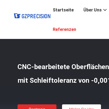
Startseite
Über Uns
Startseite
/
Produkte
/
CNC-Bearbeitete Teile
/
CNC-Bear
Referenzen
CNC-bearbeitete Oberfläche
mit Schleiftoleranz von -0,0