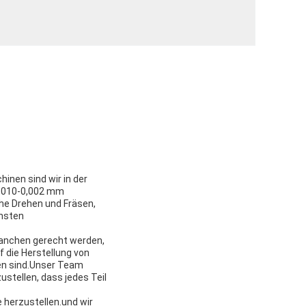
nen sind wir in der
 0,010-0,002 mm
he Drehen und Fräsen,
chsten
ranchen gerecht werden,
f die Herstellung von
ten sind.Unser Team
tellen, dass jedes Teil
 herzustellen.und wir