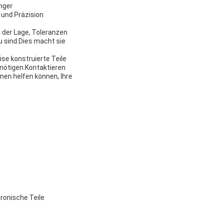
nger
 und Präzision
n der Lage, Toleranzen
u sind.Dies macht sie
ise konstruierte Teile
enötigen.Kontaktieren
nen helfen können, Ihre
ronische Teile