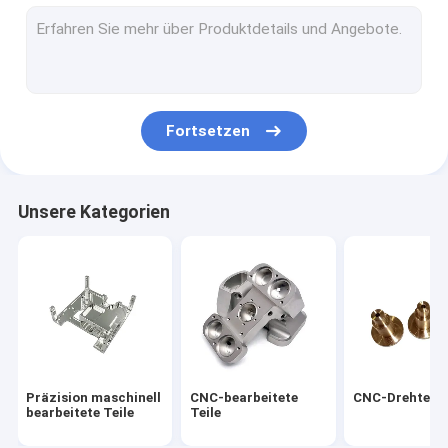
CNC-bearbeitete Gehäuse
CNC-bearbeitete Wärmeabnehmer
Aluminium-Vorplatte
Fortsetzen
Aluminium Druckguss-Wohnung
Die Guss-Aluminium-Wärmewaschbecken
Unsere Kategorien
Aluminiumverdrängungs-Kühlkörper
Gespalteter Flossen-Kühlkörper
Kaltplattenwärmeabwasser
Frühlinge nach Maß
Präzision maschinell
CNC-bearbeitete
CNC-Drehteile
bearbeitete Teile
Teile