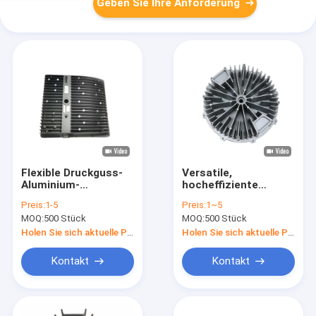
Geben Sie Ihre Anforderung
Flexible Druckguss-
Versatile,
Aluminium-
hocheffiziente
Wärmeabwasserkanal
Wärmespülung aus
Preis:
1-5
Preis:
1~5
rechteckige
gegossenem
MOQ:
500 Stück
MOQ:
500 Stück
industrielle
Aluminium
Wärmeabwasserkanal
Holen Sie sich aktuelle Preis
Holen Sie sich aktuelle Preis
Kontakt
Kontakt