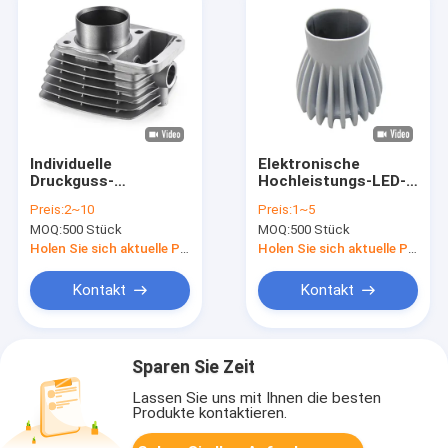
Individuelle
Elektronische
Druckguss-
Hochleistungs-LED-
Aluminium-
Aluminium-
Preis:
2~10
Preis:
1~5
Wärmewaschfläche
Heizspülung mit
MOQ:
500 Stück
MOQ:
500 Stück
Leichtgewicht Kleine
hoher
Wärmewaschfläche
Wärmeleitfähigkeit
Holen Sie sich aktuelle Preis
Holen Sie sich aktuelle Preis
Präzision
Kontakt
Kontakt
Sparen Sie Zeit
Lassen Sie uns mit Ihnen die besten
Produkte kontaktieren.