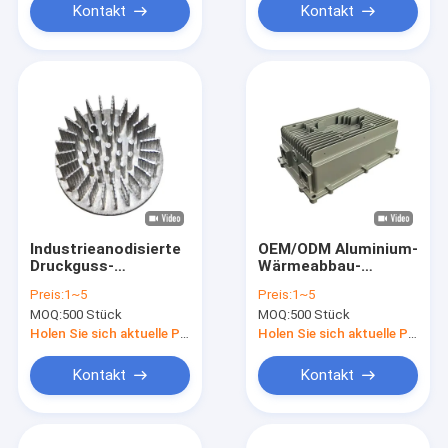
Kontakt
Kontakt
Industrieanodisierte
OEM/ODM Aluminium-
Druckguss-
Wärmeabbau-
Aluminium-
Aluminium-Diecast-
Preis:
1~5
Preis:
1~5
Wärmesenkung für
Heatsink
MOQ:
500 Stück
MOQ:
500 Stück
elektronische Geräte
Holen Sie sich aktuelle Preis
Holen Sie sich aktuelle Preis
Kontakt
Kontakt