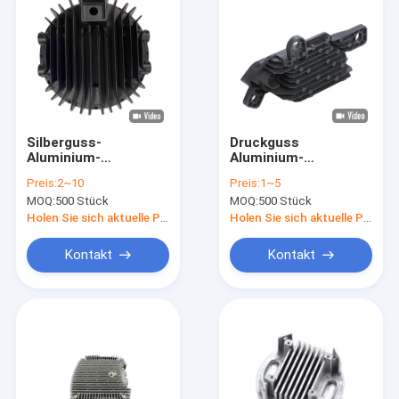
Silberguss-
Druckguss
Aluminium-
Aluminium-
Wärmebecken
Wärmeabsorptionsanlag
Preis:
2~10
Preis:
1~5
Kompakt-
MOQ:
500 Stück
MOQ:
500 Stück
elektronische
Wärmebecken
Holen Sie sich aktuelle Preis
Holen Sie sich aktuelle Preis
Kontakt
Kontakt
Zu Hause
Produkte
Videos