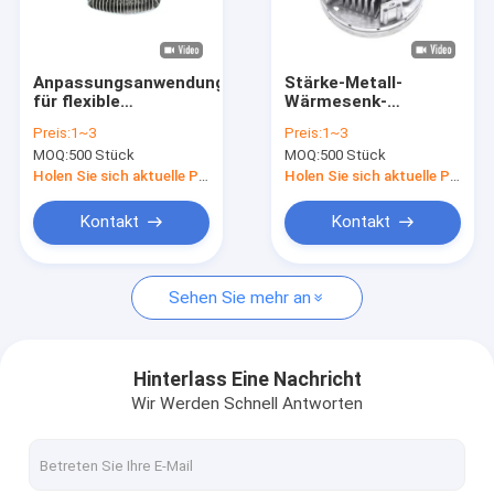
Über uns
Werksbesichtigung
Anpassungsanwendungen
Stärke-Metall-
für flexible
Wärmesenk-
Qualitätskontrolle
Druckguss-
Präzisions-
Preis:
1~3
Preis:
1~3
Aluminium-
Anodisierung
MOQ:
500 Stück
MOQ:
500 Stück
Wärmewaschbecken,
Aluminiumlegierung
Neuigkeiten
Teile für
Druckguss
Holen Sie sich aktuelle Preis
Holen Sie sich aktuelle Preis
kaltgeformte
Wärmewaschbecken
Blog
Kontakt
Kontakt
Bitte um ein Angebot
Sehen Sie mehr an
Präzision maschinell bearbeitete Teile
Hinterlass Eine Nachricht
Wir Werden Schnell Antworten
CNC-bearbeitete Teile
CNC-Drehteile