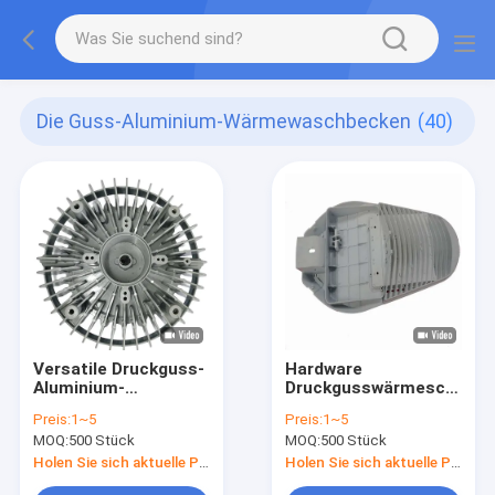
Die Guss-Aluminium-Wärmewaschbecken
(40)
Versatile Druckguss-
Hardware
Aluminium-
Druckgusswärmeschwim
Wärmespülung
Leichtgewicht
Preis:
1~5
Preis:
1~5
Anodisierung
Elektronische
MOQ:
500 Stück
MOQ:
500 Stück
Druckgussverfahren
Aluminiumwärmeschwim
Holen Sie sich aktuelle Preis
Holen Sie sich aktuelle Preis