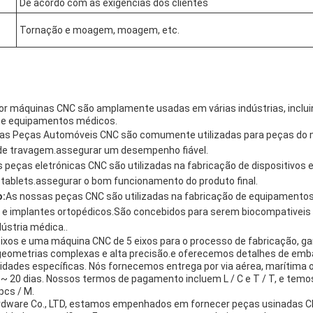
De acordo com as exigências dos clientes
Tornação e moagem, moagem, etc.
r máquinas CNC são amplamente usadas em várias indústrias, inclui
a e equipamentos médicos.
as Peças Automóveis CNC são comumente utilizadas para peças do 
de travagem.assegurar um desempenho fiável.
 peças eletrónicas CNC são utilizadas na fabricação de dispositivos el
tablets.assegurar o bom funcionamento do produto final.
o:
As nossas peças CNC são utilizadas na fabricação de equipamentos
 e implantes ortopédicos.São concebidos para serem biocompativeis 
ústria médica..
ixos e uma máquina CNC de 5 eixos para o processo de fabricação, g
geometrias complexas e alta precisão.e oferecemos detalhes de emba
idades específicas. Nós fornecemos entrega por via aérea, marítima
~ 20 dias. Nossos termos de pagamento incluem L / C e T / T, e tem
pcs / M.
rdware Co., LTD, estamos empenhados em fornecer peças usinadas CN