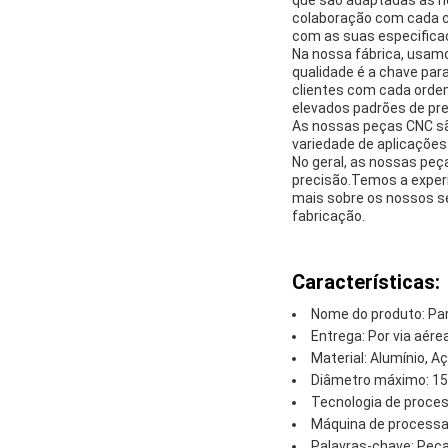
colaboração com cada cl
com as suas especifica
Na nossa fábrica, usamo
qualidade é a chave par
clientes com cada orde
elevados padrões de pre
As nossas peças CNC são
variedade de aplicações 
No geral, as nossas peç
precisão.Temos a experi
mais sobre os nossos s
fabricação.
Características:
Nome do produto: P
Entrega: Por via aér
Material: Alumínio, Aç
Diâmetro máximo: 1
Tecnologia de proc
Máquina de processa
Palavras-chave: Peç