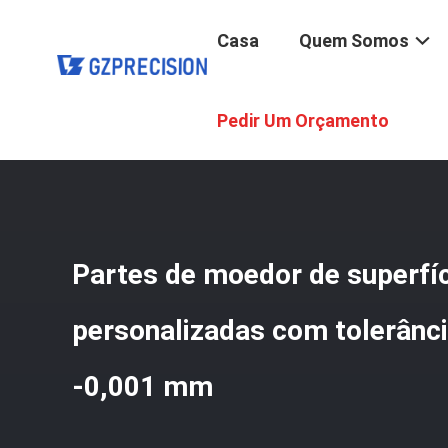
Casa
Quem Somos
Casa
/
Produtos
/
Partes Mecanizadas CNC
/
Partes De
Pedir Um Orçamento
Partes de moedor de superfí
personalizadas com tolerân
-0,001 mm