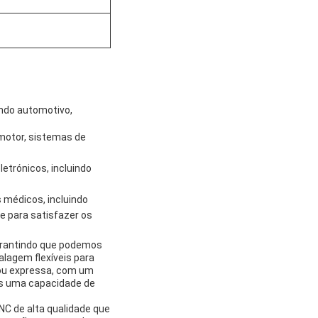
ndo automotivo,
motor, sistemas de
etrónicos, incluindo
 médicos, incluindo
e para satisfazer os
arantindo que podemos
lagem flexíveis para
 ou expressa, com um
os uma capacidade de
C de alta qualidade que