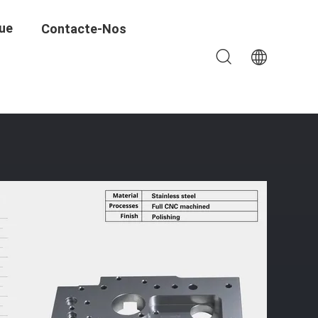
ue
Contacte-Nos
ia De Moagem -0,001 Mm