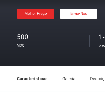
Melhor Preço
Envie-Nos
500
1
MOQ
pre
Características
Galeria
Descriç