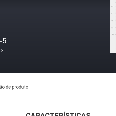
~5
ço
ão de produto
CARACTERÍSTICAS