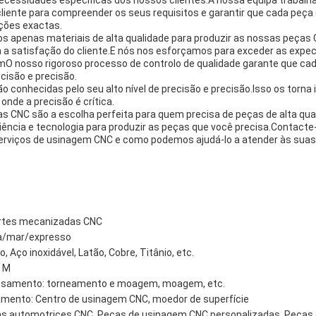
iente para compreender os seus requisitos e garantir que cada peça 
ções exactas.
s apenas materiais de alta qualidade para produzir as nossas peças
a a satisfação do cliente.E nós nos esforçamos para exceder as expe
mO nosso rigoroso processo de controlo de qualidade garante que ca
cisão e precisão.
 conhecidas pelo seu alto nível de precisão e precisão.Isso os torna
onde a precisão é crítica.
as CNC são a escolha perfeita para quem precisa de peças de alta qua
ência e tecnologia para produzir as peças que você precisa.Contacte
erviços de usinagem CNC e como podemos ajudá-lo a atender às sua
artes mecanizadas CNC
ea/mar/expresso
o, Aço inoxidável, Latão, Cobre, Titânio, etc.
5 M
essamento: torneamento e moagem, moagem, etc.
mento: Centro de usinagem CNC, moedor de superfície
as automotrices CNC, Peças de usinagem CNC personalizadas, Peças 