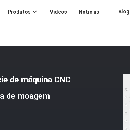
Blog
Produtos
Vídeos
Notícias
 Moedor De Superfície De Máquina CNC Personalizadas Com Tolerânc
cie de máquina CNC
cia de moagem