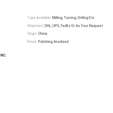
Type Available:
Milling, Turning, Drilling Etc
Shipment:
DHL, UPS, FedEx Or As Your Request
Origin:
China
Finish:
Polishing Anodized
,
CNC