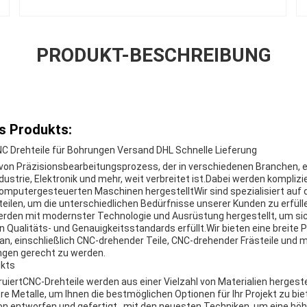
PRODUKT-BESCHREIBUNG
s Produkts:
NC Drehteile für Bohrungen Versand DHL Schnelle Lieferung
 von Präzisionsbearbeitungsprozess, der in verschiedenen Branchen, ei
strie, Elektronik und mehr, weit verbreitet ist.Dabei werden komplizie
putergesteuerten Maschinen hergestelltWir sind spezialisiert auf d
ilen, um die unterschiedlichen Bedürfnisse unserer Kunden zu erfüll
rden mit modernster Technologie und Ausrüstung hergestellt, um sic
 Qualitäts- und Genauigkeitsstandards erfüllt.Wir bieten eine breite 
an, einschließlich CNC-drehender Teile, CNC-drehender Frästeile und m
ngen gerecht zu werden.
ukts
uiert
CNC-Drehteile werden aus einer Vielzahl von Materialien hergeste
e Metalle, um Ihnen die bestmöglichen Optionen für Ihr Projekt zu bi
ion entworfen und gefertigt., mit den neuesten Techniken, um eine höh