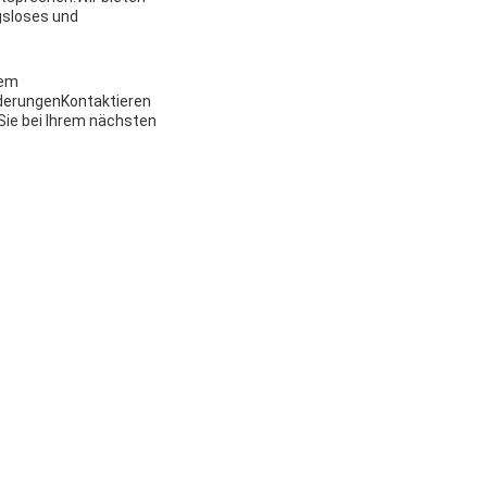
gsloses und
rem
orderungenKontaktieren
Sie bei Ihrem nächsten