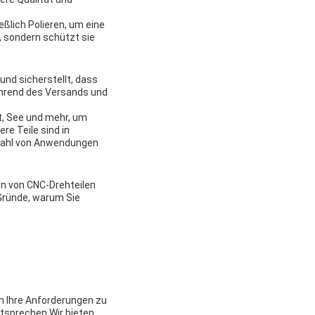
ßlich Polieren, um eine
, sondern schützt sie
und sicherstellt, dass
ährend des Versands und
ft, See und mehr, um
re Teile sind in
elzahl von Anwendungen
en von CNC-Drehteilen
Gründe, warum Sie
m Ihre Anforderungen zu
tsprechen.Wir bieten