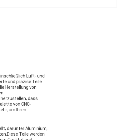
nschließlich Luft- und
rte und präzise Teile
ie Herstellung von
en.
herzustellen, dass
Palette von CNC-
ehr, um Ihren
llt, darunter Aluminium,
eten.Diese Teile werden
ere Qualität und