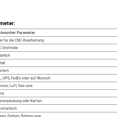
meter:
chnischer Parameter
le für die CNC-Bearbeitung
-Drehteile
ältlich
all
stern
, UPS, FedEx oder auf Wunsch
ress, Luft, See usw.
ina
zverpackung oder Karton
tomatisch
sen, Drehen, Bohren usw.