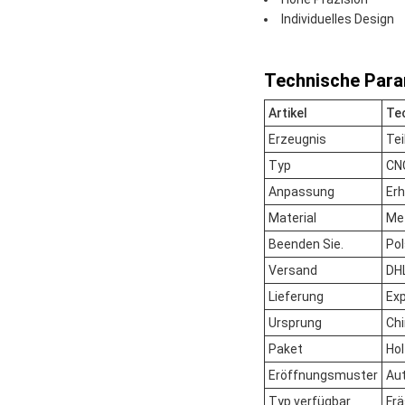
Individuelles Design
Technische Para
Artikel
Te
Erzeugnis
Tei
Typ
CNC
Anpassung
Erh
Material
Met
Beenden Sie.
Pol
Versand
DHL
Lieferung
Exp
Ursprung
Ch
Paket
Hol
Eröffnungsmuster
Au
Typ verfügbar
Frä