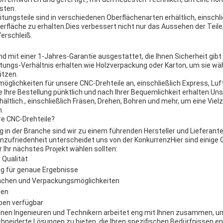
sten.
ngsteile sind in verschiedenen Oberflächenarten erhältlich, einschlie
erfläche zu erhalten.Dies verbessert nicht nur das Aussehen der Teile
erschleiß.
d mit einer 1-Jahres-Garantie ausgestattet, die Ihnen Sicherheit gibt 
stungs-Verhältnis erhalten.wie Holzverpackung oder Karton, um sie w
ützen.
ermöglichkeiten für unsere CNC-Drehteile an, einschließlich Express, Lu
e Ihre Bestellung pünktlich und nach Ihrer Bequemlichkeit erhalten.Unse
ältlich., einschließlich Fräsen, Drehen, Bohren und mehr, um eine Vi
n.
e CNC-Drehteile?
g in der Branche sind wir zu einem führenden Hersteller und Lieferant
zufriedenheit unterscheidet uns von der KonkurrenzHier sind einige 
 Ihr nächstes Projekt wählen sollten:
 Qualität
g für genaue Ergebnisse
ächen und Verpackungsmöglichkeiten
den
pen verfügbar
nen Ingenieuren und Technikern arbeitet eng mit Ihnen zusammen, u
eiderte Lösungen zu bieten, die Ihren spezifischen Bedürfnissen en