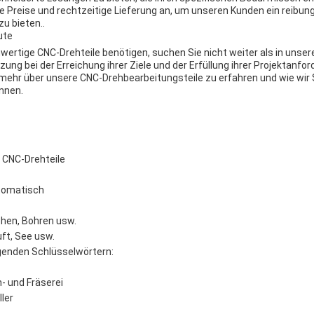
Preise und rechtzeitige Lieferung an, um unseren Kunden ein reibun
zu bieten..
ute
hwertige CNC-Drehteile benötigen, suchen Sie nicht weiter als in unse
ng bei der Erreichung ihrer Ziele und der Erfüllung ihrer Projektanf
mehr über unsere CNC-Drehbearbeitungsteile zu erfahren und wie wir 
nnen.
 CNC-Drehteile
tomatisch
rehen, Bohren usw.
uft, See usw.
genden Schlüsselwörtern:
h- und Fräserei
ler