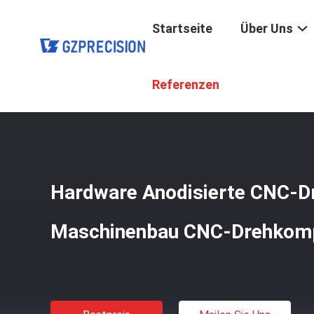
Startseite
Über Uns
Startseite
/
Produkte
/
CNC-Drehteile
/
Hardware Anodis
Referenzen
Hardware Anodisierte CNC-Dr
Maschinenbau CNC-Drehkom