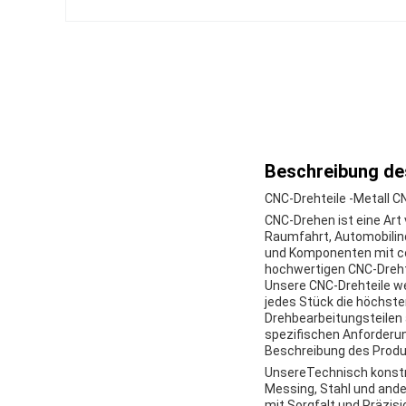
Beschreibung de
CNC-Drehteile -
Metall C
CNC-Drehen ist eine Art
Raumfahrt, Automobilindu
und Komponenten mit com
hochwertigen CNC-Drehte
Unsere CNC-Drehteile we
jedes Stück die höchsten
Drehbearbeitungsteilen 
spezifischen Anforderu
Beschreibung des Prod
Unsere
Technisch konstr
Messing, Stahl und ander
mit Sorgfalt und Präzis