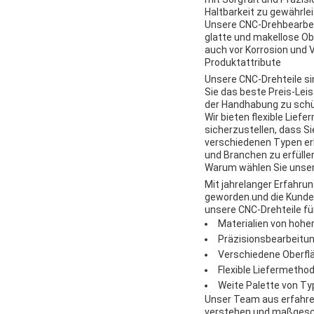
Haltbarkeit zu gewährlei
Unsere CNC-Drehbearbeitu
glatte und makellose Ob
auch vor Korrosion und V
Produktattribute
Unsere CNC-Drehteile sin
Sie das beste Preis-Lei
der Handhabung zu sch
Wir bieten flexible Lief
sicherzustellen, dass Si
verschiedenen Typen erh
und Branchen zu erfülle
Warum wählen Sie unser
Mit jahrelanger Erfahrun
geworden.und die Kunden
unsere CNC-Drehteile für
Materialien von hoher
Präzisionsbearbeitun
Verschiedene Oberfl
Flexible Liefermetho
Weite Palette von Ty
Unser Team aus erfahre
verstehen und maßgeschn