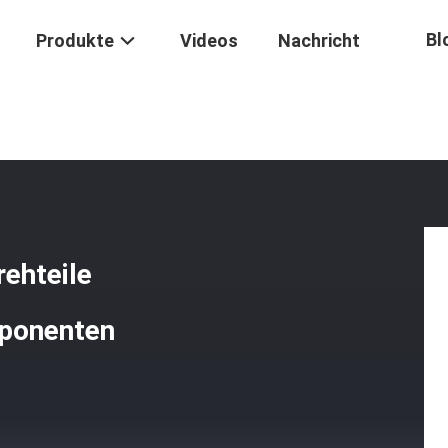
Bl
Produkte
Videos
Nachricht
ierte CNC-Drehteile Maschinenbau CNC-Drehkomponenten
ehteile
ponenten