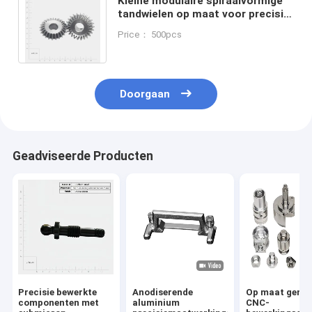
Kleine modulaire spiraalvormige
tandwielen op maat voor precisie
metalen machtsmetallurgische
Price： 500pcs
tandwielen
Doorgaan
Geadviseerde Producten
Precisie bewerkte
Anodiserende
Op maat gema
componenten met
aluminium
CNC-