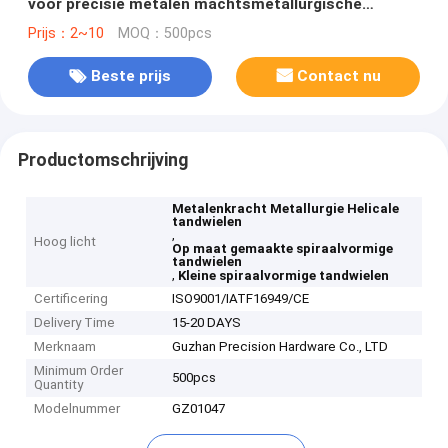
voor precisie metalen machtsmetallurgische
tandwielen
Prijs：2~10
MOQ：500pcs
Beste prijs
Contact nu
Productomschrijving
Metalenkracht Metallurgie Helicale
tandwielen
,
Hoog licht
Op maat gemaakte spiraalvormige
tandwielen
,
Kleine spiraalvormige tandwielen
Certificering
ISO9001/IATF16949/CE
Delivery Time
15-20 DAYS
Merknaam
Guzhan Precision Hardware Co., LTD
Minimum Order
500pcs
Quantity
Modelnummer
GZ01047