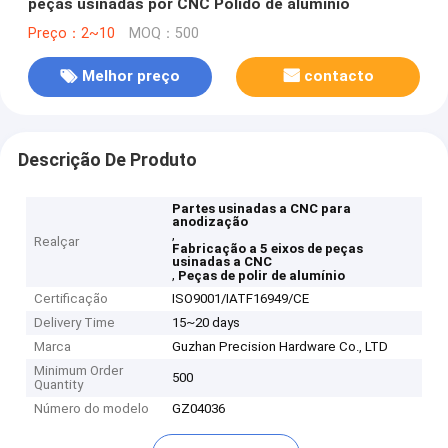
peças usinadas por CNC Polido de alumínio
Preço：2~10
MOQ：500
Melhor preço
contacto
Descrição De Produto
Partes usinadas a CNC para
anodização
,
Realçar
Fabricação a 5 eixos de peças
usinadas a CNC
,
Peças de polir de alumínio
Certificação
ISO9001/IATF16949/CE
Delivery Time
15~20 days
Marca
Guzhan Precision Hardware Co., LTD
Minimum Order
500
Quantity
Número do modelo
GZ04036