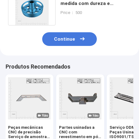
medida com dureza e
flexibilidade Tolerância 0,001
Price： 500
mm
Continue
Produtos Recomendados
Peças mecânicas
Partes usinadas a
Serviço ODM/
CNC de precisão
CNC com
Peças Usinad
Serviço de amostras
revestimento em pó
ISO9001/TS1