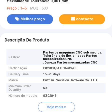
flexibilidade Tolerância 0,001 mm
Preço：1~5
MOQ：500
Melhor preço
contacto
Descrição De Produto
,
Partes de máquinas CNC sob medida
Tolerância de flexibilidade Partes
Realçar
mecanizadas CNC
,
Dureza Partes mecanizadas CNC
Certificação
ISO9001/IATF16949/CE
Delivery Time
15~20 days
Marca
Guzhan Precision Hardware Co., LTD
Minimum Order
500
Quantity
Número do modelo
GZ02043
Veja mais