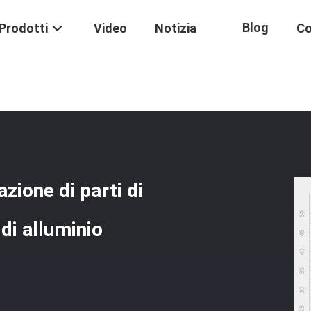
Blog
Prodotti
Video
Notizia
Co
rsonalizzati Di Lavorazione Di Parti Di Tornitura Per Macchinari CNC Di
azione di parti di
di alluminio