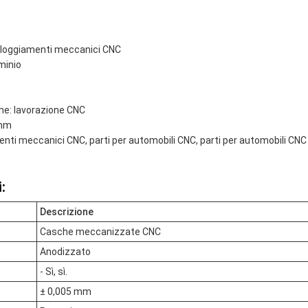
lloggiamenti meccanici CNC
uminio
ne: lavorazione CNC
 mm
nti meccanici CNC, parti per automobili CNC, parti per automobili CNC
:
Descrizione
Casche meccanizzate CNC
Anodizzato
- Sì, sì.
± 0,005 mm