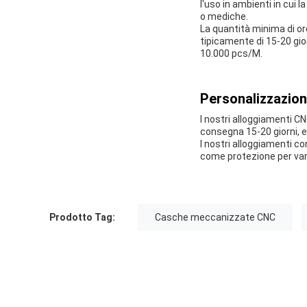
l'uso in ambienti in cui
o mediche.
La quantità minima di or
tipicamente di 15-20 gio
10.000 pcs/M.
Personalizzazion
I nostri alloggiamenti C
consegna 15-20 giorni, e
I nostri alloggiamenti c
come protezione per vari
Prodotto Tag:
Casche meccanizzate CNC