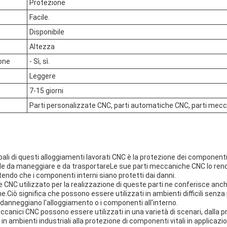
Protezione
Facile.
Disponibile
Altezza
ione
- Sì, sì.
Leggere
7-15 giorni
Parti personalizzate CNC, parti automatiche CNC, parti mec
pali di questi alloggiamenti lavorati CNC è la protezione dei componenti
cile da maneggiare e da trasportareLe sue parti meccaniche CNC lo ren
tendo che i componenti interni siano protetti dai danni.
ne CNC utilizzato per la realizzazione di queste parti ne conferisce anc
e.Ciò significa che possono essere utilizzati in ambienti difficili senza 
danneggiano l'alloggiamento o i componenti all'interno.
canici CNC possono essere utilizzati in una varietà di scenari, dalla 
 in ambienti industriali alla protezione di componenti vitali in applicazio