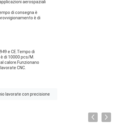
applicazioni aerospaziali
 tempo di consegna è
pprovvigionamento è di
16949 e CE.Tempo di
a è di 10000 pcs/M.
 al calore.Funzionano
 lavorate CNC.
inio lavorate con precisione