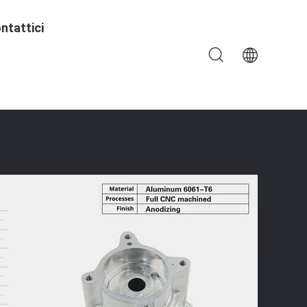
ntattici
 Alluminio Leggero E Di Precisione