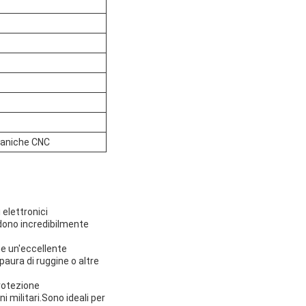
caniche CNC
 elettronici
dono incredibilmente
he un'eccellente
paura di ruggine o altre
protezione
ni militari.Sono ideali per