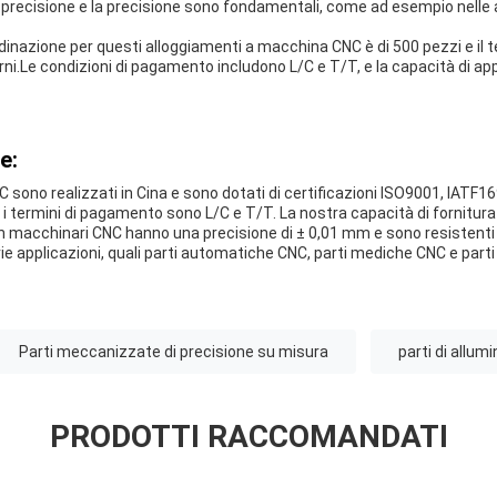
 la precisione e la precisione sono fondamentali, come ad esempio nelle 
dinazione per questi alloggiamenti a macchina CNC è di 500 pezzi e il
rni.Le condizioni di pagamento includono L/C e T/T, e la capacità di a
e:
NC sono realizzati in Cina e sono dotati di certificazioni ISO9001, IATF
 i termini di pagamento sono L/C e T/T. La nostra capacità di fornitur
on macchinari CNC hanno una precisione di ± 0,01 mm e sono resistenti
e applicazioni, quali parti automatiche CNC, parti mediche CNC e parti
Parti meccanizzate di precisione su misura
parti di allum
PRODOTTI RACCOMANDATI