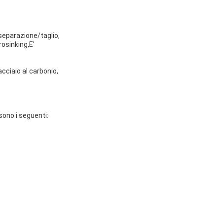
, separazione/taglio,
rosinking,E'
 acciaio al carbonio,
sono i seguenti: