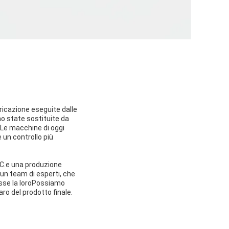
bricazione eseguite dalle
o state sostituite da
Le macchine di oggi
 un controllo più
CNC.e una produzione
un team di esperti, che
fosse la loroPossiamo
ro del prodotto finale.