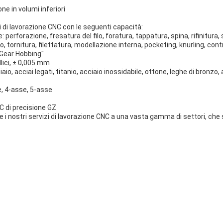
e in volumi inferiori
i di lavorazione CNC con le seguenti capacità:
: perforazione, fresatura del filo, foratura, tappatura, spina, rifinitura
o, tornitura, filettatura, modellazione interna, pocketing, knurling, cont
"Gear Hobbing"
llici, ± 0,005 mm
ciaio, acciai legati, titanio, acciaio inossidabile, ottone, leghe di bronzo,
, 4-asse, 5-asse
NC di precisione GZ
 i nostri servizi di lavorazione CNC a una vasta gamma di settori, che 