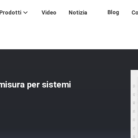
Blog
Prodotti
Video
Notizia
Co
canizzate CNC Su Misura Per Sistemi Di Automazione Industriale
isura per sistemi