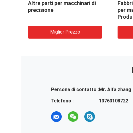
eria
Altre parti per macchinari di
Fabbri
precisione
per m
Produt
pesan
Miglior Prezzo
Persona di contatto :
Mr. Alfa zhang
Telefono :
13763108722