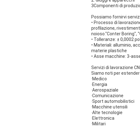
2. Giuggi e apparecchi
3Componenti di produzion
Possiamo fornirvi serviz
• Processo di lavorazione
profilazione, rivestiment
noioso."Conter Boring", 
• Tolleranze: ± 0,0002 po
• Materiali: alluminio, ac
materie plastiche
• Asse macchine: 3-asse
Servizi di lavorazione C
Siamo noti per estendere
·Medico
·Energia
·Aerospaziale
·Comunicazione
·Sport automobilistici
·Macchine utensili
·Alte tecnologie
·Elettronica
·Militari