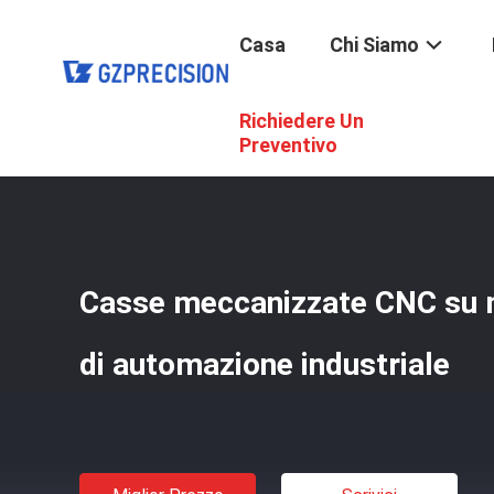
Casa
Chi Siamo
Richiedere Un
Casa
/
Prodotti
/
Casche Meccanizzate CNC
/
Casse Mec
Preventivo
Casse meccanizzate CNC su m
di automazione industriale