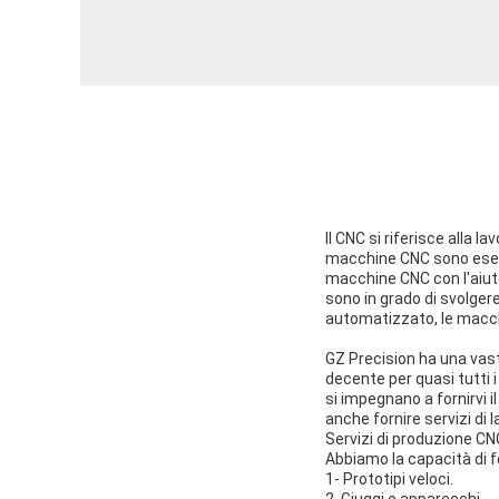
Il CNC si riferisce alla 
macchine CNC sono esegu
macchine CNC con l'aiut
sono in grado di svolger
automatizzato, le macch
GZ Precision ha una vast
decente per quasi tutti 
si impegnano a fornirvi i
anche fornire servizi di 
Servizi di produzione CNC
Abbiamo la capacità di fo
1- Prototipi veloci.