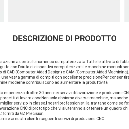
DESCRIZIONE DI PRODOTTO
lavorazione a controllo numerico computerizzata.Tutte le attività di fab
ite con l'aiuto di dispositivi computerizzatiLe macchine manuali son
o di CAD (Computer Aided Design) e CAM (Computer Aided Machining).
e una vasta gamma di compiti con eccellente precisionePer consentire
ine moderne contribuiscono ad aumentare la produttività.
a esperienza di oltre 30 anni nei servizi di lavorazione e produzione 
i progetti di lavorazioneNon solo abbiamo diverse macchine, ma anche 
l miglior servizio in classe.i nostri professionisti la trattano come se 
lavorazione CNC di prototipo che vi aiuteranno a ottenere un quadro chia
 forniti da GZ Precision.
rnire ai nostri clienti i seguenti servizi di produzione CNC: