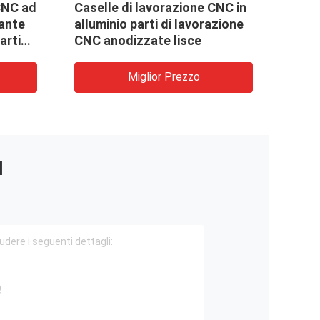
CNC ad
Caselle di lavorazione CNC in
Parti
zante
alluminio parti di lavorazione
Produ
arti
CNC anodizzate lisce
Miglior Prezzo
I