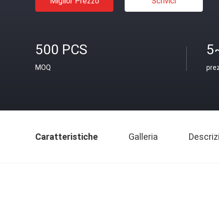
Miglior Prezzo
Scrivici
500 PCS
5
MOQ
pre
Caratteristiche
Galleria
Descriz