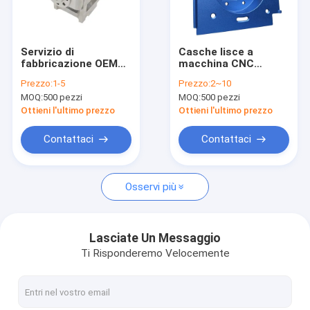
Su di noi
Visita alla fabbrica
Servizio di
Casche lisce a
fabbricazione OEM
macchina CNC
Controllo della qualità
CNC di parti
Tecnologia di
Prezzo:
1-5
Prezzo:
2~10
meccaniche in lega di
lavorazione CNC di
MOQ:
500 pezzi
MOQ:
500 pezzi
alluminio
precisione
Notizie
personalizzata
Ottieni l'ultimo prezzo
Ottieni l'ultimo prezzo
Blog
Contattaci
Contattaci
Chiedi un preventivo
Osservi più
Pezzi meccanici precisione
Lasciate Un Messaggio
Ti Risponderemo Velocemente
Parti meccanizzate CNC
Parti di tornitura CNC