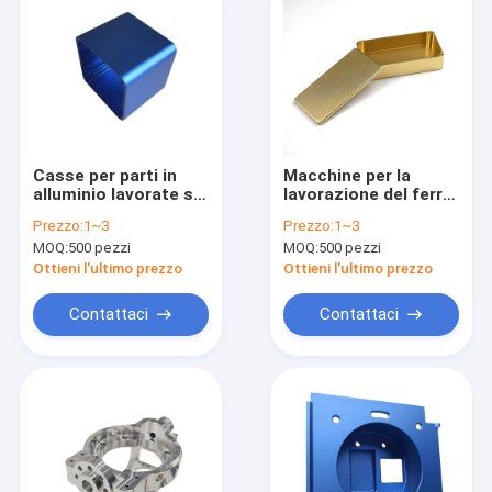
Casse per parti in
Macchine per la
alluminio lavorate su
lavorazione del ferro
misura CNC Casse
e dell'acciaio
Prezzo:
1~3
Prezzo:
1~3
per lavorazioni CNC
MOQ:
500 pezzi
MOQ:
500 pezzi
leggere
Ottieni l'ultimo prezzo
Ottieni l'ultimo prezzo
Contattaci
Contattaci
Casa.
Prodotti
video