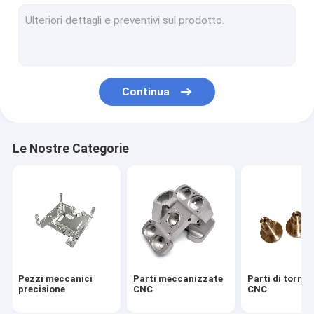
Casche meccanizzate CNC
Dischi termosiferi meccanici a CNC
Pannello anteriore in alluminio
Continua
L'alluminio alloggio della pressofusione
Dispositivo termico in alluminio fuso a pressione
Le Nostre Categorie
Dissipatore di calore di alluminio dell'estrusione
Dissipatore di calore raschiato dell'aletta
Dispositivo termico a piastra fredda
molle su ordine
Pezzi meccanici
Parti meccanizzate
Parti di tornit
precisione
CNC
CNC