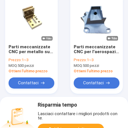
Parti meccanizzate
Parti meccanizzate
CNC per metallo su
CNC per l'aerospazio
misura Processo di
di alta resistenza
Prezzo:
1~3
Prezzo:
1~3
lavorazione CNC di
Hardware Processing
MOQ:
500 pezzi
MOQ:
500 pezzi
precisione
CNC
Ottieni l'ultimo prezzo
Ottieni l'ultimo prezzo
Contattaci
Contattaci
Risparmia tempo
Lasciaci contattare i migliori prodotti con
te.