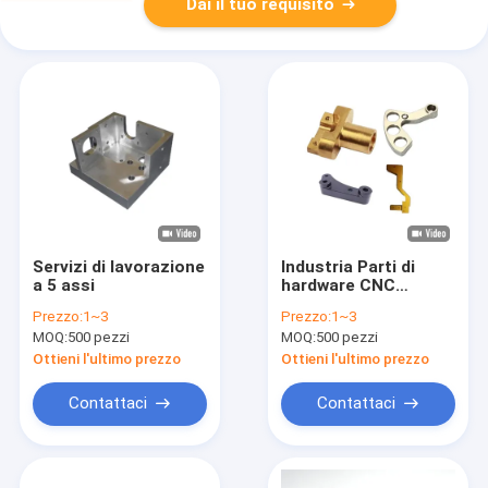
Dai il tuo requisito
Servizi di lavorazione
Industria Parti di
a 5 assi
hardware CNC
Ingegneria Parti di
Prezzo:
1~3
Prezzo:
1~3
fresatura
MOQ:
500 pezzi
MOQ:
500 pezzi
Ottieni l'ultimo prezzo
Ottieni l'ultimo prezzo
Contattaci
Contattaci