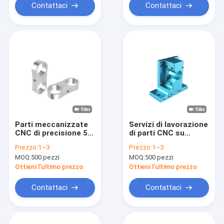
Contattaci
Contattaci
Parti meccanizzate
Servizi di lavorazione
CNC di precisione 5
di parti CNC su
assi Parti
misura per piccole
Prezzo:
1~3
Prezzo:
1~3
meccanizzate CNC
industrie
MOQ:
500 pezzi
MOQ:
500 pezzi
CE
Ottieni l'ultimo prezzo
Ottieni l'ultimo prezzo
Contattaci
Contattaci