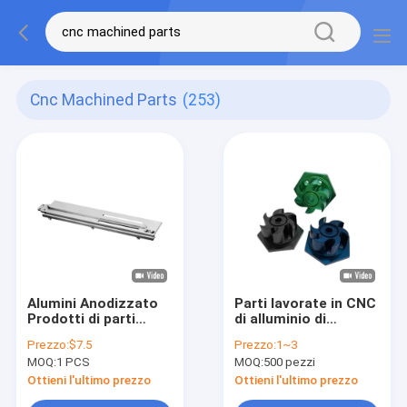
Cnc Machined Parts
(253)
Alumini Anodizzato
Parti lavorate in CNC
Prodotti di parti
di alluminio di
lavorate CNC Manico
precisione
Prezzo:
$7.5
Prezzo:
1~3
chiaro Per
Anodizzante Parti di
MOQ:
1 PCS
MOQ:
500 pezzi
apparecchiatura di
macchine a tornio
telecomunicazione
CNC
Ottieni l'ultimo prezzo
Ottieni l'ultimo prezzo