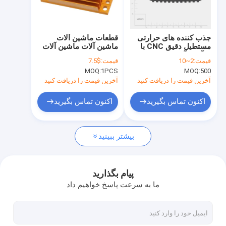
درباره ما
تور کارخانه
جذب کننده های حرارتی
قطعات ماشین آلات
مستطیل دقیق CNC با
ماشین آلات ماشین آلات
کنترل کیفیت
فرآوری آنودیزه شده
CNC
قیمت:
2~10
قیمت:
$7.5
MOQ:
1PCS
MOQ:
500
اخبار
آخرین قیمت را دریافت کنید
آخرین قیمت را دریافت کنید
وبلاگ
اکنون تماس بگیرید
اکنون تماس بگیرید
درخواست نقل قول
بیشتر ببینید
قطعات ماشینکاری دقیق
پیام بگذارید
ما به سرعت پاسخ خواهیم داد
قطعات ماشینکاری Cnc
قطعات تراشکاری CNC