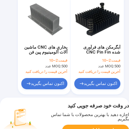
آبگرمکن های فرآوری
بخاری های CNC ماشین
شده CNC Pin Fin
آلات آلومینیوم پین فن
Anodized Metal Heat
بخاری های
قیمت:
2~10
قیمت:
2~10
Sink
500 عدد
MOQ:
500 عدد
MOQ:
آخرین قیمت را دریافت کنید
آخرین قیمت را دریافت کنید
اکنون تماس بگیرید
اکنون تماس بگیرید
در وقت خود صرفه جویی کنید
اجازه دهید با بهترین محصولات با شما تماس
بگیریم.