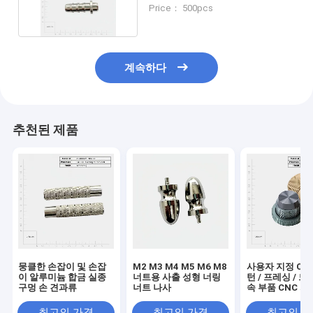
알루미늄 리빗
Price： 500pcs
계속하다
추천된 제품
뭉클한 손잡이 및 손잡
M2 M3 M4 M5 M6 M8
사용자 지정 CN
이 알루미늄 합금 실종
너트용 사출 성형 너링
턴 / 프레싱 / 드
구멍 손 견과류
너트 나사
속 부품 CNC 가
서비스
최고의 가격
최고의 가격
최고의 