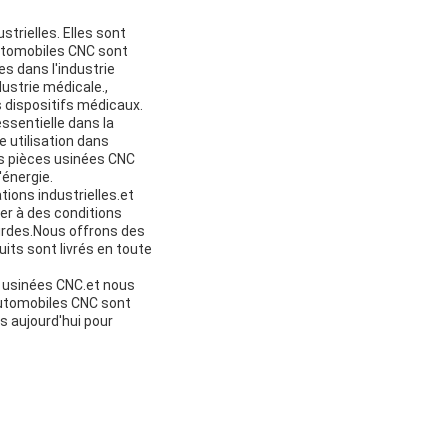
trielles. Elles sont
 automobiles CNC sont
s dans l'industrie
dustrie médicale.,
 dispositifs médicaux.
ssentielle dans la
 utilisation dans
des pièces usinées CNC
'énergie.
ions industrielles.et
r à des conditions
lourdes.Nous offrons des
uits sont livrés en toute
s usinées CNC.et nous
 automobiles CNC sont
s aujourd'hui pour