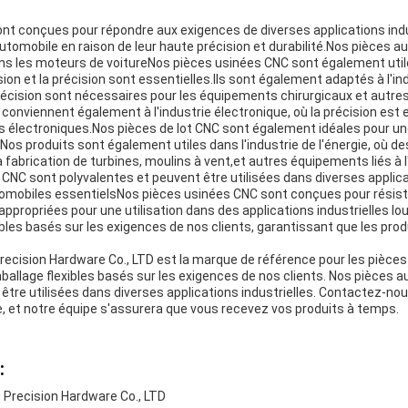
nt conçues pour répondre aux exigences de diverses applications indus
 automobile en raison de leur haute précision et durabilité.Nos pièces
s les moteurs de voitureNos pièces usinées CNC sont également utile
sion et la précision sont essentielles.Ils sont également adaptés à l'in
récision sont nécessaires pour les équipements chirurgicaux et autres
onviennent également à l'industrie électronique, où la précision est e
fs électroniques.Nos pièces de lot CNC sont également idéales pour une
e.Nos produits sont également utiles dans l'industrie de l'énergie, où 
 fabrication de turbines, moulins à vent,et autres équipements liés à l
NC sont polyvalentes et peuvent être utilisées dans diverses applicat
mobiles essentielsNos pièces usinées CNC sont conçues pour résiste
nd appropriées pour une utilisation dans des applications industrielles 
ibles basés sur les exigences de nos clients, garantissant que les prod
recision Hardware Co., LTD est la marque de référence pour les pièce
mballage flexibles basés sur les exigences de nos clients. Nos pièces
être utilisées dans diverses applications industrielles. Contactez-nou
et notre équipe s'assurera que vous recevez vos produits à temps.
:
Precision Hardware Co., LTD