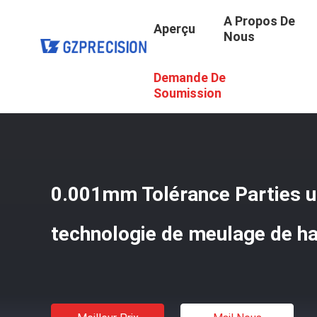
A Propos De
Aperçu
Nous
Demande De
Aperçu
/
Produits
/
Parties Usinées À La CNC
/
0.001mm 
Soumission
0.001mm Tolérance Parties 
technologie de meulage de ha