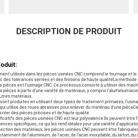
DESCRIPTION DE PRODUIT
oduit:
ment utilisée dans les pièces usinées CNC comprend le tournage et le 
c des tolérances serrées et des finitions de haute qualitéLa méthode 
ces pièces est l'usinage CNC. Ce processus consiste à utiliser des m
s pièces à partir d'une variété de matériaux, y compris l'aluminiumacier
 autres matériaux.
ont produites en utilisant deux types de traitement primaires, l'usin
qui utilise des roues abrasives pour enlever du matériau d'une pièce
créer des pièces précises et de haute qualité.
ficatifs des pièces usinées CNC est leur polyvalence.Ils peuvent être
ences spécifiques, ce qui les rend idéales pour une variété d'applicati
lection des matériaux, les pièces usinées CNC peuvent être fabriquées 
tamment de l'aluminium, de l'acier, de l'acier inoxydable, du laiton, du 