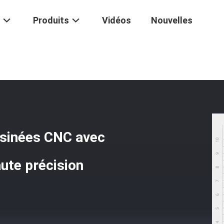
Produits
Vidéos
Nouvelles
Tolérance Parties Usinées CNC Avec Technologie De Meulage De Haut
usinées CNC avec
ute précision