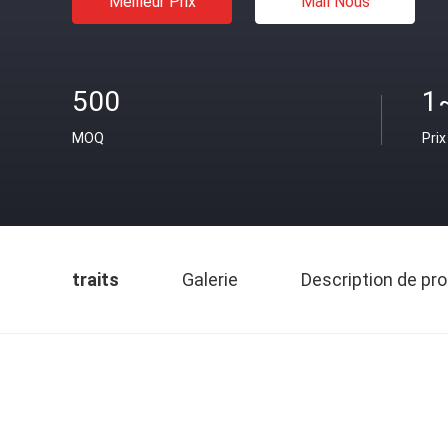
Meilleur Prix
Mail Nous
500
1
MOQ
Prix
traits
Galerie
Description de pro