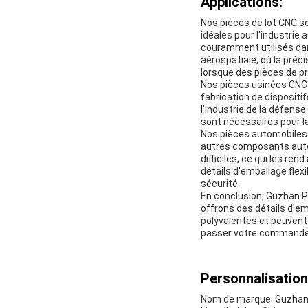
Applications:
Nos pièces de lot CNC so
idéales pour l'industrie
couramment utilisés dan
aérospatiale, où la préci
lorsque des pièces de p
Nos pièces usinées CNC c
fabrication de dispositi
l'industrie de la défens
sont nécessaires pour la
Nos pièces automobiles C
autres composants auto
difficiles, ce qui les re
détails d'emballage flex
sécurité.
En conclusion, Guzhan P
offrons des détails d'e
polyvalentes et peuvent 
passer votre commande, 
Personnalisation
Nom de marque: Guzhan 