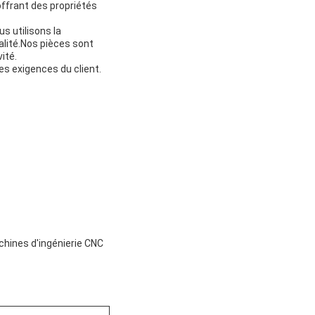
offrant des propriétés
s utilisons la
alité.Nos pièces sont
ité.
es exigences du client.
chines d'ingénierie CNC