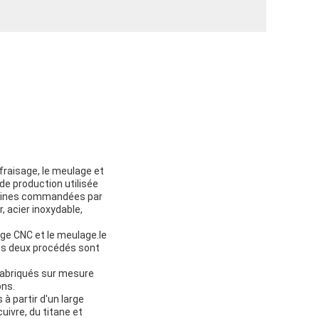
fraisage, le meulage et
de production utilisée
achines commandées par
, acier inoxydable,
age CNC et le meulage.le
Ces deux procédés sont
 fabriqués sur mesure
ons.
à partir d'un large
cuivre, du titane et