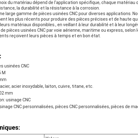
hoix du matériau dépend de l'application spécifique, chaque matériau 
stance, la durabilité et la résistance à la corrosion.
ne large gamme de pièces usinées CNC pour diverses applications. Nou
ent les plus récents pour produire des pièces précises et de haute qu
eurs matériaux disponibles., en veillant à leur durabilité et à leur longév
n de pièces usinées CNC par voie aérienne, maritime ou express, selon l
ients reçoivent leurs pièces à temps et en bon état.
:
es usinées CNC
5 M
1 mm
ier, acier inoxydable, laiton, cuivre, titane, etc.
,002 mm
on: usinage CNC
usinage CNC personnalisées, pièces CNC personnalisées, pièces de ma
niques: